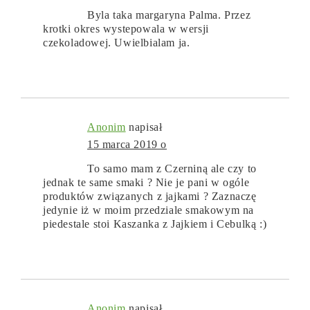
Byla taka margaryna Palma. Przez
krotki okres wystepowala w wersji
czekoladowej. Uwielbialam ja.
Anonim
napisał
15 marca 2019 o
To samo mam z Czerniną ale czy to
jednak te same smaki ? Nie je pani w ogóle
produktów związanych z jajkami ? Zaznaczę
jedynie iż w moim przedziale smakowym na
piedestale stoi Kaszanka z Jajkiem i Cebulką :)
Anonim
napisał