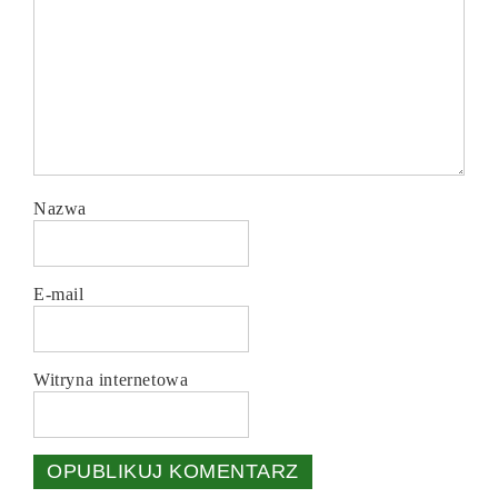
Nazwa
E-mail
Witryna internetowa