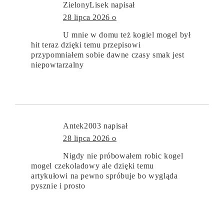
ZielonyLisek
napisał
28 lipca 2026 o
U mnie w domu też kogiel mogel był
hit teraz dzięki temu przepisowi
przypomniałem sobie dawne czasy smak jest
niepowtarzalny
Antek2003
napisał
28 lipca 2026 o
Nigdy nie próbowałem robic kogel
mogel czekoladowy ale dzięki temu
artykułowi na pewno spróbuje bo wygląda
pysznie i prosto