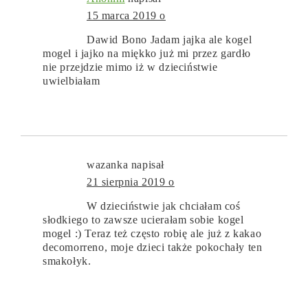
15 marca 2019 o
Dawid Bono Jadam jajka ale kogel
mogel i jajko na miękko już mi przez gardło
nie przejdzie mimo iż w dzieciństwie
uwielbiałam
wazanka
napisał
21 sierpnia 2019 o
W dzieciństwie jak chciałam coś
słodkiego to zawsze ucierałam sobie kogel
mogel :) Teraz też często robię ale już z kakao
decomorreno, moje dzieci także pokochały ten
smakołyk.