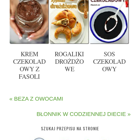
KREM
ROGALIKI
SOS
CZEKOLAD
DROŻDŻO
CZEKOLAD
OWY Z
WE
OWY
FASOLI
« BEZA Z OWOCAMI
BŁONNIK W CODZIENNEJ DIECIE »
SZUKAJ PRZEPISU NA STRONIE