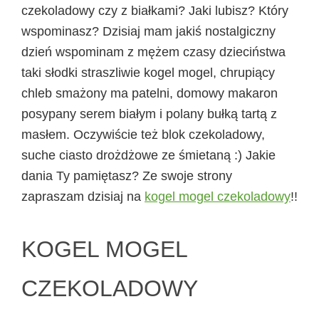
czekoladowy czy z białkami? Jaki lubisz? Który
wspominasz? Dzisiaj mam jakiś nostalgiczny
dzień wspominam z mężem czasy dzieciństwa
taki słodki straszliwie kogel mogel, chrupiący
chleb smażony ma patelni, domowy makaron
posypany serem białym i polany bułką tartą z
masłem. Oczywiście też blok czekoladowy,
suche ciasto drożdżowe ze śmietaną
:)
Jakie
dania Ty pamiętasz? Ze swoje strony
zapraszam dzisiaj na
kogel mogel czekoladowy
!!
KOGEL MOGEL
CZEKOLADOWY