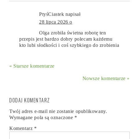
PtyśCiastek
napisał
28 lipca 2026 o
Olga zrobiła świetna robotę ten
przepis jest bardzo dobry polecam każdemu
kto lubi słodkości i coś szybkiego do zrobienia
« Starsze komentarze
Nowsze komentarze »
DODAJ KOMENTARZ
Twój adres e-mail nie zostanie opublikowany.
Wymagane pola są oznaczone
*
Komentarz
*