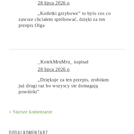
28 lipca 2026 o
„Kotletki grzybowe” to bylo cos co
zawsze chciałem spróbować, dzięki za ten
przepis Olga
_KotekMruMru_
napisał
28 lipca 2026 o
„Dziękuje za ten przepis, zrobiłam
już drugi raz bo wszyscy sie domagają
powtórki”
« Starsze komentarze
DODAJ KOMENTARZ