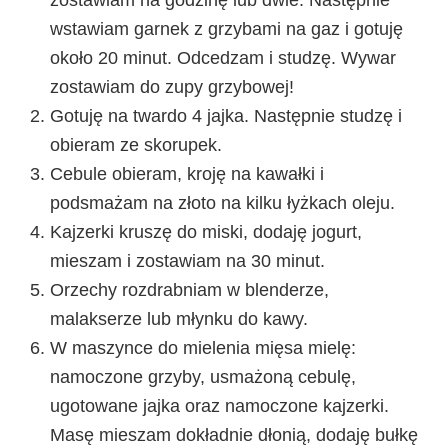
zostawiam na godzinę lub dwie. Następnie
wstawiam garnek z grzybami na gaz i gotuję
około 20 minut. Odcedzam i studzę. Wywar
zostawiam do zupy grzybowej!
Gotuję na twardo 4 jajka. Następnie studzę i
obieram ze skorupek.
Cebule obieram, kroję na kawałki i
podsmażam na złoto na kilku łyżkach oleju.
Kajzerki kruszę do miski, dodaję jogurt,
mieszam i zostawiam na 30 minut.
Orzechy rozdrabniam w blenderze,
malakserze lub młynku do kawy.
W maszynce do mielenia mięsa mielę:
namoczone grzyby, usmażoną cebulę,
ugotowane jajka oraz namoczone kajzerki.
Masę mieszam dokładnie dłonią, dodaję bułkę