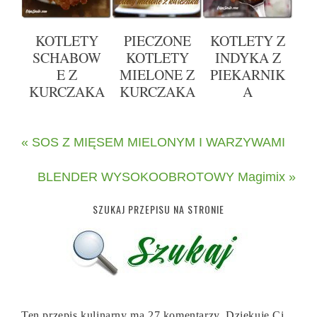
KOTLETY
PIECZONE
KOTLETY Z
SCHABOW
KOTLETY
INDYKA Z
E Z
MIELONE Z
PIEKARNIK
KURCZAKA
KURCZAKA
A
« SOS Z MIĘSEM MIELONYM I WARZYWAMI
BLENDER WYSOKOOBROTOWY Magimix »
SZUKAJ PRZEPISU NA STRONIE
Ten przepis kulinarny ma 27 komentarzy. Dziękuję Ci