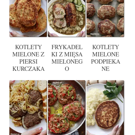
KOTLETY
FRYKADEL
KOTLETY
MIELONE Z
KI Z MIĘSA
MIELONE
PIERSI
MIELONEG
PODPIEKA
KURCZAKA
O
NE