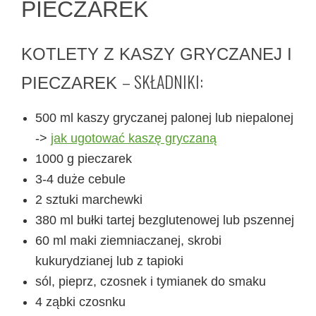
PIECZAREK
KOTLETY Z KASZY GRYCZANEJ I
– SKŁADNIKI:
PIECZAREK
500 ml kaszy gryczanej palonej lub niepalonej
->
jak ugotować kaszę gryczaną
1000 g pieczarek
3-4 duże cebule
2 sztuki marchewki
380 ml bułki tartej bezglutenowej lub pszennej
60 ml maki ziemniaczanej, skrobi
kukurydzianej lub z tapioki
sól, pieprz, czosnek i tymianek do smaku
4 ząbki czosnku