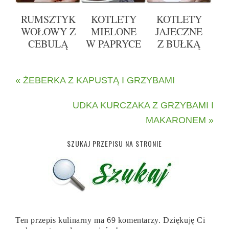
RUMSZTYK
KOTLETY
KOTLETY
WOŁOWY Z
MIELONE
JAJECZNE
CEBULĄ
W PAPRYCE
Z BUŁKĄ
« ŻEBERKA Z KAPUSTĄ I GRZYBAMI
UDKA KURCZAKA Z GRZYBAMI I
MAKARONEM »
SZUKAJ PRZEPISU NA STRONIE
Ten przepis kulinarny ma 69 komentarzy. Dziękuję Ci