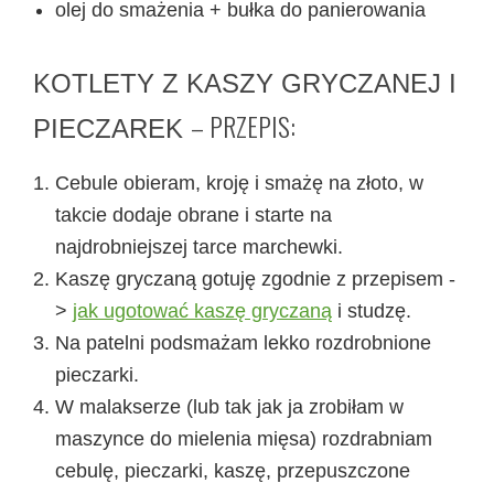
olej do smażenia + bułka do panierowania
KOTLETY Z KASZY GRYCZANEJ I
– PRZEPIS:
PIECZAREK
Cebule obieram, kroję i smażę na złoto, w
takcie dodaje obrane i starte na
najdrobniejszej tarce marchewki.
Kaszę gryczaną gotuję zgodnie z przepisem -
>
jak ugotować kaszę gryczaną
i studzę.
Na patelni podsmażam lekko rozdrobnione
pieczarki.
W malakserze (lub tak jak ja zrobiłam w
maszynce do mielenia mięsa) rozdrabniam
cebulę, pieczarki, kaszę, przepuszczone