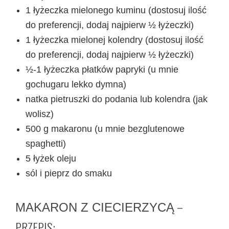
1 łyżeczka mielonego kuminu (dostosuj ilość
do preferencji, dodaj najpierw ½ łyżeczki)
1 łyżeczka mielonej kolendry (dostosuj ilość
do preferencji, dodaj najpierw ½ łyżeczki)
½-1 łyżeczka płatków papryki (u mnie
gochugaru lekko dymna)
natka pietruszki do podania lub kolendra (jak
wolisz)
500 g makaronu (u mnie bezglutenowe
spaghetti)
5 łyżek oleju
sól i pieprz do smaku
–
MAKARON Z CIECIERZYCĄ
PRZEPIS: