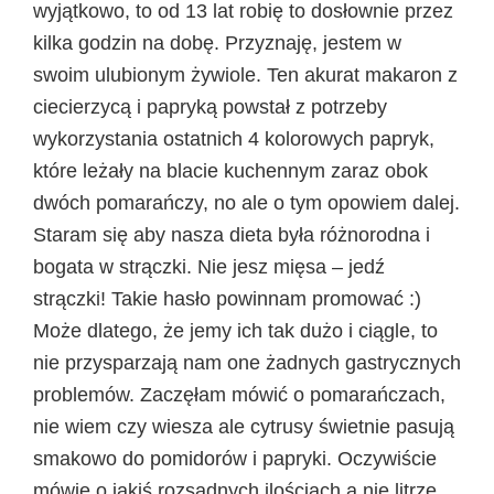
wyjątkowo, to od 13 lat robię to dosłownie przez
kilka godzin na dobę. Przyznaję, jestem w
swoim ulubionym żywiole. Ten akurat makaron z
ciecierzycą i papryką powstał z potrzeby
wykorzystania ostatnich 4 kolorowych papryk,
które leżały na blacie kuchennym zaraz obok
dwóch pomarańczy, no ale o tym opowiem dalej.
Staram się aby nasza dieta była różnorodna i
bogata w strączki. Nie jesz mięsa – jedź
strączki! Takie hasło powinnam promować :)
Może dlatego, że jemy ich tak dużo i ciągle, to
nie przysparzają nam one żadnych gastrycznych
problemów. Zaczęłam mówić o pomarańczach,
nie wiem czy wiesza ale cytrusy świetnie pasują
smakowo do pomidorów i papryki. Oczywiście
mówię o jakiś rozsądnych ilościach a nie litrze