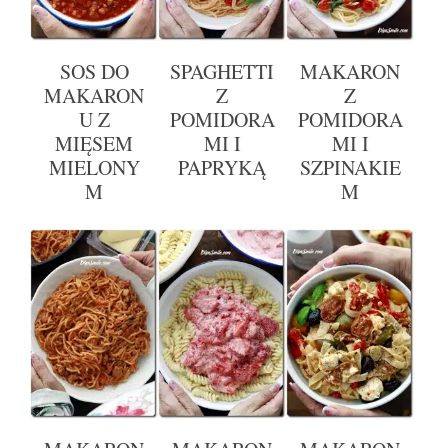
SOS DO
SPAGHETTI
MAKARON
MAKARON
Z
Z
U Z
POMIDORA
POMIDORA
MIĘSEM
MI I
MI I
MIELONY
PAPRYKĄ
SZPINAKIE
M
M