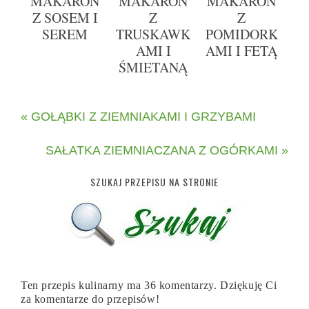
MAKARON
MAKARON
MAKARON
Z SOSEM I
Z
Z
SEREM
TRUSKAWK
POMIDORK
AMI I
AMI I FETĄ
ŚMIETANĄ
« GOŁĄBKI Z ZIEMNIAKAMI I GRZYBAMI
SAŁATKA ZIEMNIACZANA Z OGÓRKAMI »
SZUKAJ PRZEPISU NA STRONIE
Ten przepis kulinarny ma 36 komentarzy. Dziękuję Ci
za komentarze do przepisów!