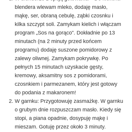
blendera wlewam mleko, dodaję masło,
mąkę, ser, obraną cebulę, ząbki czosnku i
kilka szczypt soli. Zamykam kielich i włączam
program „Sos na gorąco”. Dokładnie po 13
minutach (na 2 minuty przed końcem
programu) dodaję suszone pomidorowy z
zalewy oliwnej. Zamykam pokrywkę. Po
pełnych 15 minutach uzyskacie gęsty,
kremowy, aksamitny sos z pomidorami,
czosnkiem i parmezanem, który jest gotowy
do podania z makaronem!
W garnku:
Przygotowuję zasmażkę. W garnku
o grubym dnie rozpuszczam masło. Kiedy się
stopi, a piana opadnie, dosypuję mąkę i
mieszam. Gotuję przez około 3 minuty.