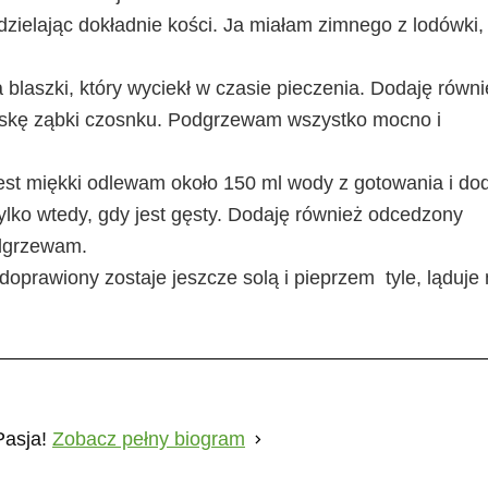
dzielając dokładnie kości. Ja miałam zimnego z lodówki,
 blaszki, który wyciekł w czasie pieczenia. Dodaję równi
praskę ząbki czosnku. Podgrzewam wszystko mocno i
est miękki odlewam około 150 ml wody z gotowania i do
ylko wtedy, gdy jest gęsty. Dodaję również odcedzony
odgrzewam.
prawiony zostaje jeszcze solą i pieprzem tyle, ląduje
Pasja!
Zobacz pełny biogram