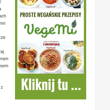
z
a
ach
ęso
cze
aj
eram
sosem
 z