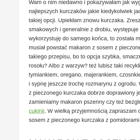
Wam o nim niedawno i pokazywałam jak wyg
najlepszych kurczaków jakie kiedykolwiek j
takiej opcji. Upiekłam znowu kurczaka. Zre
smakowych i generalnie z drobiu, występuje 
wykorzystuję do samego końca, to została mi
musiał powstać makaron z sosem z pieczoneg
takiego przepisu, bo to opcja szybka, smaczn
rosołu? Albo z warzyw? też lubisz taki rec
tymiankiem, oregano, majerankiem, czosnk
i sypnę jeszcze trochę rozmarynu z ogrodu.
z pieczonego kurczaka dobrze doprawiony j
zamieniamy makaron pszenny czy też bezglu
cukinii
. W wielką przyjemnością zapraszam dz
sosem z pieczonego kurczaka z pomidorami św