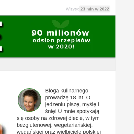
Wizyty:
23 mln w 2022
Bloga kulinarnego
prowadzę 18 lat. O
jedzeniu piszę, myślę i
śnię! U mnie spotykają
się osoby na zdrowej diecie, w tym
bezglutenowej, wegetariańskiej,
wegańskiej oraz wielbiciele polskiej