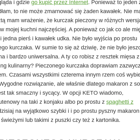
ląda i gdzie
go kupić przez Internet
. Ponieważ to jeden 
adłam, to nie może zmarnować się żaden kawałek. Nie m
sztą mam wrażenie, że kurczak pieczony w różnych wersj
w mojej kuchni najczęściej. A ponieważ co jak co ale mi
 jedna pierś i kawałek udka. Nie było wyjścia po prostu
o kurczaka. W sumie to się aż dziwię, że nie było jesz
a i bardzo uniwersalna. A ty co robisz z resztek mięsa z
ykling kulinarny? Pieczonego kurczaka doprawiam zazwycz
iem. Czasami wszystkimi czterema innym rzem coś wybi
 Wygodne rozwiązanie, ale właśnie dlatego makaron z 
est tak smaczny i sycący. W opcji KETO wiadomo,
tenowy na taki z konjaku albo po prostu z
spaghetti z
isiaj na wyjątkowo szybki i i po prostu pyszny makaron
ieżymi lub takimi z puszki czy też z kartonika.