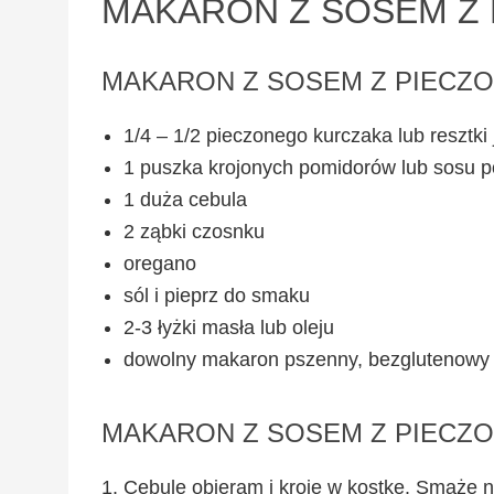
MAKARON Z SOSEM Z
MAKARON Z SOSEM Z PIECZ
1/4 – 1/2 pieczonego kurczaka lub resztki 
1 puszka krojonych pomidorów lub sosu 
1 duża cebula
2 ząbki czosnku
oregano
sól i pieprz do smaku
2-3 łyżki masła lub oleju
dowolny makaron pszenny, bezglutenowy l
MAKARON Z SOSEM Z PIECZ
Cebule obieram i kroje w kostkę. Smażę na