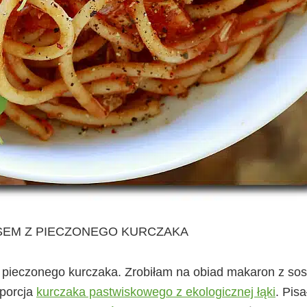
SEM Z PIECZONEGO KURCZAKA
z pieczonego kurczaka. Zrobiłam na obiad makaron z so
 porcja
kurczaka pastwiskowego z ekologicznej łąki
. Pis