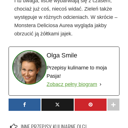
I tu uwaga, liście wybarwiają się z czasem,
chociaż już coś, niecoś widać. Zieleń także
występuje w różnych odcieniach. W skrócie –
Monstera Deliciosa Aurea wygląda jakby
obrzucić ją żółtkami jajek.
Olga Smile
Przepisy kulinarne to moja
Pasja!
Zobacz pełny biogram
INNE PRZEPISY KULINARNE OLGI ...