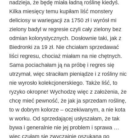
nadzieja, że będę miała ładną roślinę kiedyś.
Kilka miesięcy temu kupiłam liść monstery
deliciosy w wariegacji za 1750 zł i wyrósł mi
zielony badyl w regresie czyli cały zielony bez
odmian kolorystycznych. Dosłownie taki, jak z
Biedronki za 19 zł. Nie chciałam sprzedawać
liści regresu, chociaż miałam na nie chętnych.
Sama pociachałam ją na próbę i regres się
utrzymał, więc straciłam pieniądze i z rośliny nic
nie wyrosło kolekcjonerskiego. Także liść, to
ryzyko okropne! Wychodzę więc z założenia, że
chcę mieć pewność, że jak ja sprzedam roślinę,
to w dobrym kolorze – oczekiwanym, a nie kota
w worku. Od sprzedającej usłyszałam, że tak
bywa i generalnie nie jej problem i sprawa …
więc czułam się zwyczajnie oszukana po