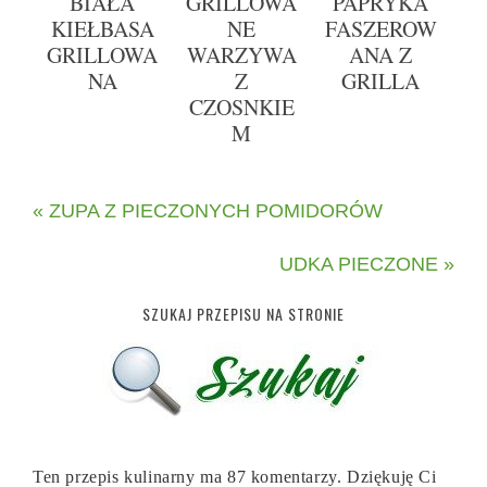
BIAŁA
GRILLOWA
PAPRYKA
KIEŁBASA
NE
FASZEROW
GRILLOWA
WARZYWA
ANA Z
NA
Z
GRILLA
CZOSNKIE
M
« ZUPA Z PIECZONYCH POMIDORÓW
UDKA PIECZONE »
SZUKAJ PRZEPISU NA STRONIE
Ten przepis kulinarny ma 87 komentarzy. Dziękuję Ci