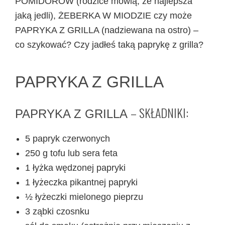
POMIDORÓW (rodzice mówią, że najlepsza
jaką jedli), ŻEBERKA W MIODZIE czy może
PAPRYKA Z GRILLA (nadziewana na ostro) –
co szykować? Czy jadłeś taką paprykę z grilla?
PAPRYKA Z GRILLA
– SKŁADNIKI:
PAPRYKA Z GRILLA
5 papryk czerwonych
250 g tofu lub sera feta
1 łyżka wędzonej papryki
1 łyżeczka pikantnej papryki
½ łyżeczki mielonego pieprzu
3 ząbki czosnku