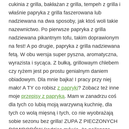
cukinia z grilla, bakłażan z grilla, tempeh z grilla i
właśnie papryka z grilla faszerowana lub
nadziewana na dwa sposoby, jak ktoś woli takie
nazewnictwo. Po pierwsze papryka z grilla
nadziewana pikantnym tofu, takim doprawionym
na fest! A po drugie, papryka z grilla nadziewana
fetą. W obu wersja super pyszna, aromatyczna,
wyrazista i sycąca. Z bułką, grillowaym chlebem
czy ryżem jest po prostu genialnym daniem
obiadowym. Dla mnie bajka! I pracy przy niej
mało! A TY co robisz
z papryki
? Zobacz też inne
moje
przepisy z papryką
. Mam w zanadrzu coś
dla tych co lubią moją warzywną kuchnię, dla
tych co wolą mięsną i tych, co nie wyobrażają
sobie sezonu bez grilla! ZUPA Z PIECZONYCH