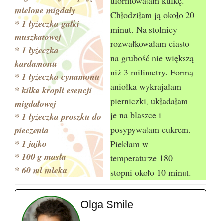
uformowałam kulkę.
mielone migdały
Chłodziłam ją około 20
* 1 łyżeczka gałki
minut. Na stolnicy
muszkatowej
rozwałkowałam ciasto
* 1 łyżeczka
na grubość nie większą
kardamonu
niż 3 milimetry. Formą
* 1 łyżeczka cynamonu
aniołka wykrajałam
* kilka kropli esencji
pierniczki, układałam
migdałowej
je na blaszce i
* 1 łyżeczka proszku do
posypywałam cukrem.
pieczenia
* 1 jajko
Piekłam w
* 100 g masła
temperaturze 180
* 60 ml mleka
stopni około 10 minut.
Olga Smile