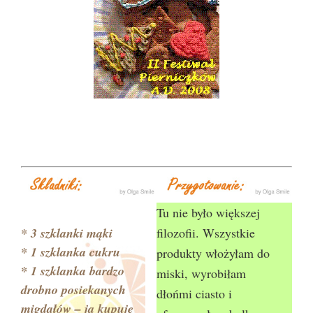
Tu nie było większej
* 3 szklanki mąki
filozofii. Wszystkie
* 1 szklanka cukru
produkty włożyłam do
* 1 szklanka bardzo
miski, wyrobiłam
drobno posiekanych
dłońmi ciasto i
migdałów – ja kupuję