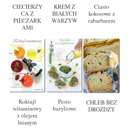
CIECIERZY
KREM Z
Ciasto
CA Z
BIAŁYCH
kokosowe z
PIECZARK
WARZYW
rabarbarem
AMI
Koktajl
Pesto
CHLEB BEZ
witaminowy
bazyliowe
DROŻDŻY
z olejem
lnianym