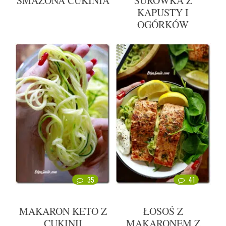
SMAŻONA CUKINIA
SURÓWKA Z
KAPUSTY I
OGÓRKÓW
35
41
MAKARON KETO Z
ŁOSOŚ Z
CUKINII
MAKARONEM Z