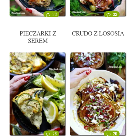
33
33
PIECZARKI Z
CRUDO Z ŁOSOSIA
SEREM
26
20