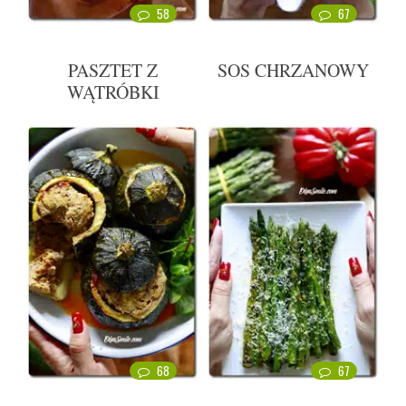
58
67
PASZTET Z
SOS CHRZANOWY
WĄTRÓBKI
68
67