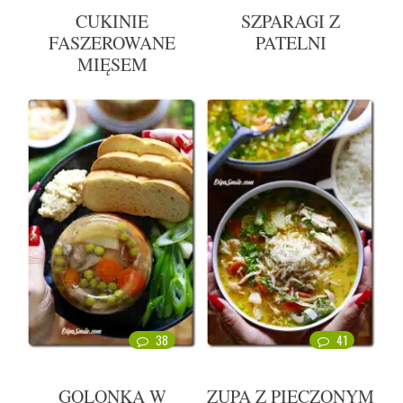
CUKINIE
SZPARAGI Z
FASZEROWANE
PATELNI
MIĘSEM
38
41
GOLONKA W
ZUPA Z PIECZONYM