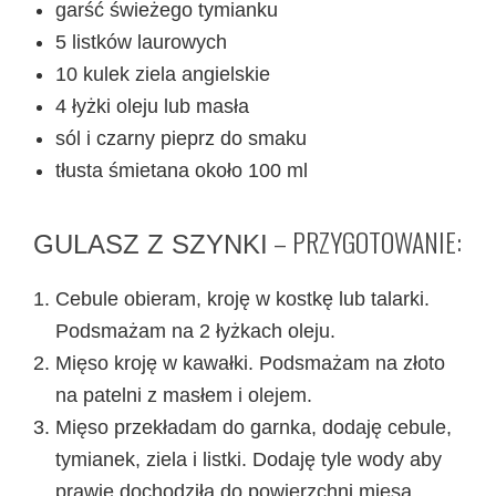
garść świeżego tymianku
5 listków laurowych
10 kulek ziela angielskie
4 łyżki oleju lub masła
sól i czarny pieprz do smaku
tłusta śmietana około 100 ml
– PRZYGOTOWANIE:
GULASZ Z SZYNKI
Cebule obieram, kroję w kostkę lub talarki.
Podsmażam na 2 łyżkach oleju.
Mięso kroję w kawałki. Podsmażam na złoto
na patelni z masłem i olejem.
Mięso przekładam do garnka, dodaję cebule,
tymianek, ziela i listki. Dodaję tyle wody aby
prawie dochodziła do powierzchni mięsa.