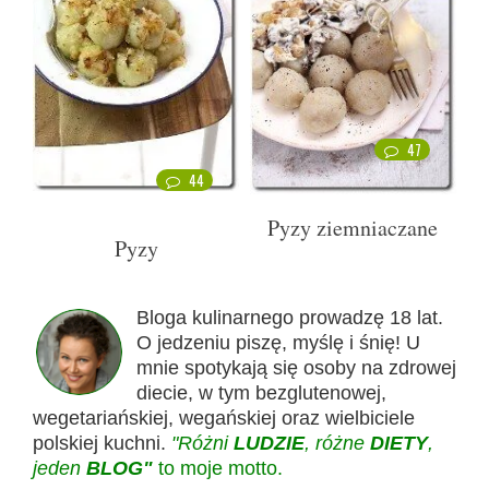
47
44
Pyzy ziemniaczane
Pyzy
Bloga kulinarnego prowadzę 18 lat.
O jedzeniu piszę, myślę i śnię! U
mnie spotykają się osoby na zdrowej
diecie, w tym bezglutenowej,
wegetariańskiej, wegańskiej oraz wielbiciele
polskiej kuchni.
"Różni
LUDZIE
, różne
DIETY
,
jeden
BLOG"
to moje motto.