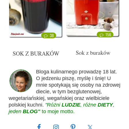
156
38
Sok z buraków
SOK Z BURAKÓW
Bloga kulinarnego prowadzę 18 lat.
O jedzeniu piszę, myślę i śnię! U
mnie spotykają się osoby na zdrowej
diecie, w tym bezglutenowej,
wegetariańskiej, wegańskiej oraz wielbiciele
polskiej kuchni.
"Różni
LUDZIE
, różne
DIETY
,
jeden
BLOG"
to moje motto.