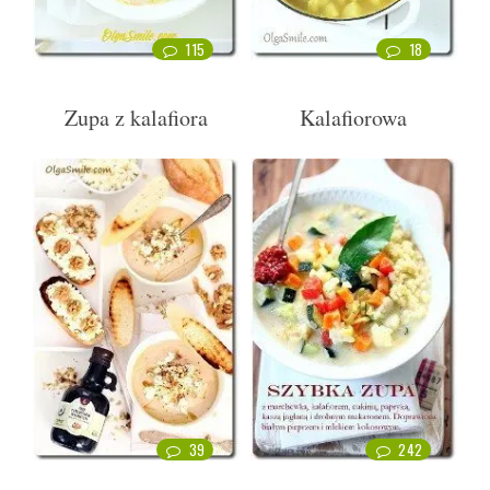
115
18
Zupa z kalafiora
Kalafiorowa
39
242