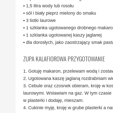
• 1,5 litra wody lub rosołu
• sól i biały pieprz mielony do smaku
• 3 listki laurowe
• 1 szklanka ugotowanego drobnego makar
• 1 szklanka ugotowanej kaszy jaglanej
• dla dorosłych, jako zaostrzający smak pas
ZUPA KALAFIOROWA PRZYGOTOWANIE
1. Gotuję makaron, przelewam wodą i zosta
2. Ugotowana kaszę jaglaną rozdrabniam wi
3. Cebule oraz czosnek obieram, kroję w ko
laurowymi. Wstawiam na gaz. W tym czasie ob
w plasterki i dodaję, mieszam.
4. Cukinie myję, kroję w grube plasterki a n