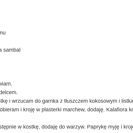
onu
ta sambal
wiam.
delcem.
stkę i wrzucam do garnka z tłuszczem kokosowym i listk
ieram i kroję w plasterki marchew, dodaję. Kalafiora k
astępnie w kostkę, dodaję do warzyw. Paprykę myję i kro