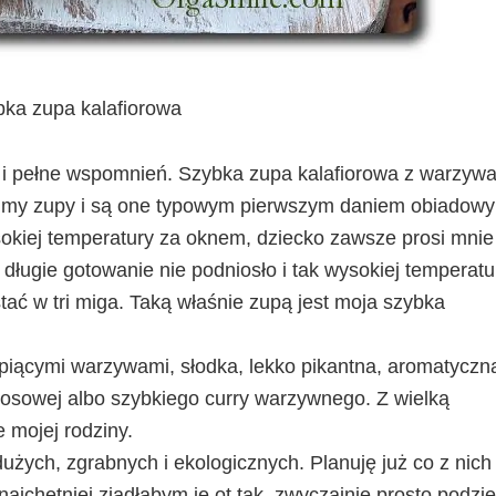
ka zupa kalafiorowa
i pełne wspomnień. Szybka zupa kalafiorowa z warzyw
lubimy zupy i są one typowym pierwszym daniem obiadow
okiej temperatury za oknem, dziecko zawsze prosi mnie
 długie gotowanie nie podniosło i tak wysokiej temperatu
ać w tri miga. Taką właśnie zupą jest moja szybka
iącymi warzywami, słodka, lekko pikantna, aromatyczna
kosowej albo szybkiego curry warzywnego. Z wielką
 mojej rodziny.
użych, zgrabnych i ekologicznych. Planuję już co z nich
najchętniej zjadłabym je ot tak, zwyczajnie prosto podzi