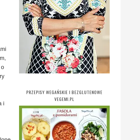
ami
ym,
 o
ry
PRZEPISY WEGAŃSKIE I BEZGLUTENOWE
VEGEMI.PL
 i
elone