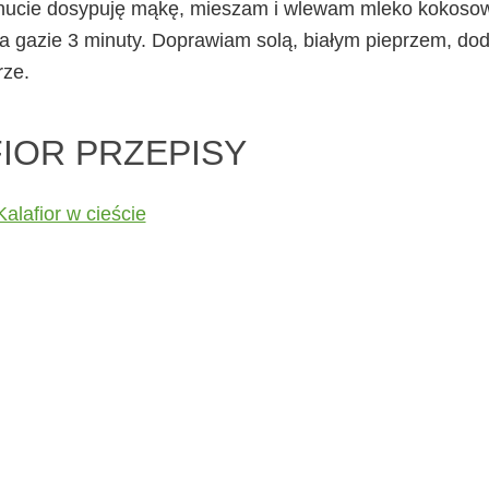
inucie dosypuję mąkę, mieszam i wlewam mleko kokoso
na gazie 3 minuty. Doprawiam solą, białym pieprzem, do
rze.
IOR PRZEPISY
Kalafior w cieście