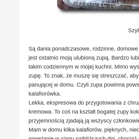
Szyb
Są dania ponadczasowe, rodzinne, domowe 
jest ostatnio moją ulubioną zupą. Bardzo 
takim codziennym w mojej kuchni. Mimo wys
zupę. To znak, że muszę się streszczać, aby
panującej w domu. Czyli zupa powinna powst
kalafiorówka.
Lekka, ekspresowa do przygotowania z chrup
kremowa. To coś na kształt bogatej zupy ko
przyjemnością zjadają ją wszyscy członkowie
Mam w domu kilka kalafiorów, pięknych, nied
powstanie w ciągu najbliższych dni, chociaż 