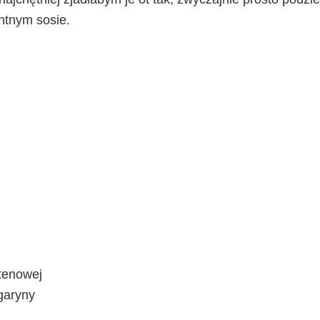
ntnym sosie.
utenowej
garyny