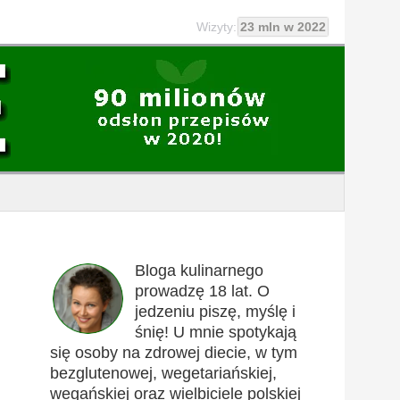
Wizyty:
23 mln w 2022
Bloga kulinarnego
prowadzę 18 lat. O
jedzeniu piszę, myślę i
śnię! U mnie spotykają
się osoby na zdrowej diecie, w tym
bezglutenowej, wegetariańskiej,
wegańskiej oraz wielbiciele polskiej