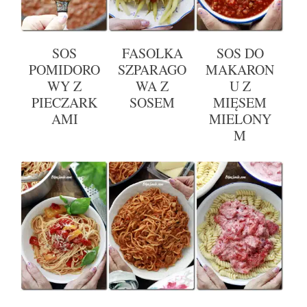
SOS
FASOLKA
SOS DO
POMIDORO
SZPARAGO
MAKARON
WY Z
WA Z
U Z
PIECZARK
SOSEM
MIĘSEM
AMI
MIELONY
M