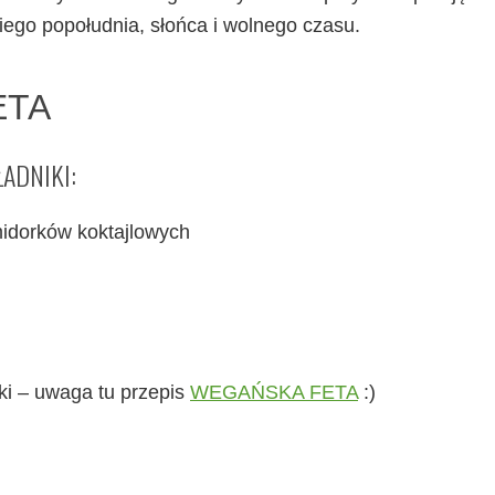
iego popołudnia, słońca i wolnego czasu.
ETA
ŁADNIKI:
midorków koktajlowych
ki – uwaga tu przepis
WEGAŃSKA FETA
:)