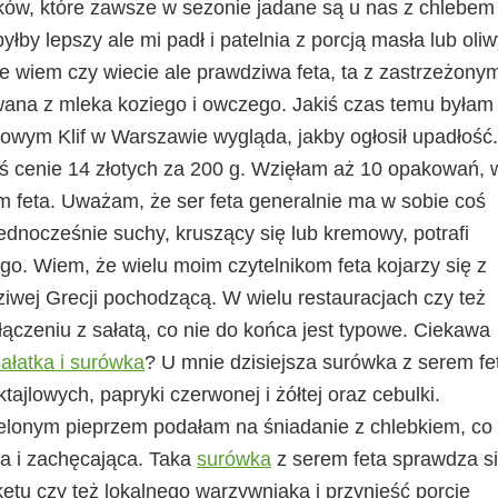
aków, które zawsze w sezonie jadane są u nas z chlebem
by lepszy ale mi padł i patelnia z porcją masła lub oliw
e wiem czy wiecie ale prawdziwa feta, ta z zastrzeżony
ana z mleka koziego i owczego. Jakiś czas temu byłam
owym Klif w Warszawie wygląda, jakby ogłosił upadłość
eś cenie 14 złotych za 200 g. Wzięłam aż 10 opakowań, 
 feta. Uważam, że ser feta generalnie ma w sobie coś
ednocześnie suchy, kruszący się lub kremowy, potrafi
o. Wiem, że wielu moim czytelnikom feta kojarzy się z
dziwej Grecji pochodzącą. W wielu restauracjach czy też
łączeniu z sałatą, co nie do końca jest typowe. Ciekawa
sałatka i surówka
? U mnie dzisiejsza surówka z serem fe
jlowych, papryki czerwonej i żółtej oraz cebulki.
ielonym pieprzem podałam na śniadanie z chlebkiem, co
a i zachęcająca. Taka
surówka
z serem feta sprawdza s
ketu czy też lokalnego warzywniaka i przynieść porcję