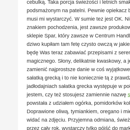
cebulką. Taka porcja świeżości i letnich sm
podsmażonym na patelni. Pewnie opiekacz był
musi mi wystarczyć. W sumie tez jest OK. Ni
znakiem pochodzenia, jest zawsze produkow
sklepie Spar, który zawsze w Centrum Handl
dziwo kupiłam tam fetę czysto owczą w jaki
będę Was teraz zabawiać przepisami z serem
magicznego. Słony, delikatnie kwaskowy, a j
zamienić najprostsze danie w coś wyjątkoweg
sałatką grecką i to nie koniecznie tą z praw
jadłodajniach sałatka grecka występuje w po
jestem, czy też stosujesz zamiennie nazwę
powstała z udziałem ogórka, pomidorków kokta
Doprawione oliwą, tymiankiem, oregano i m
widać na zdjęciu. Przyjemna odmiana, śwież
przez cały rok, wystarczy tylko pójść do mar