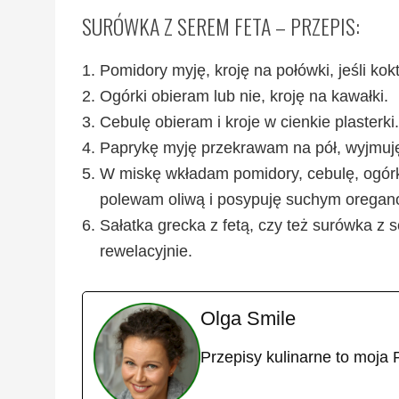
SURÓWKA Z SEREM FETA – PRZEPIS:
Pomidory myję, kroję na połówki, jeśli kokt
Ogórki obieram lub nie, kroję na kawałki.
Cebulę obieram i kroje w cienkie plasterki.
Paprykę myję przekrawam na pół, wyjmuję 
W miskę wkładam pomidory, cebulę, ogórki,
polewam oliwą i posypuję suchym oregan
Sałatka grecka z fetą, czy też surówka z 
rewelacyjnie.
Olga Smile
Przepisy kulinarne to moja 