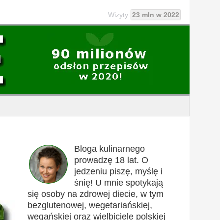
Wizyty:
23 mln w 2022
Bloga kulinarnego
prowadzę 18 lat. O
jedzeniu piszę, myślę i
śnię! U mnie spotykają
się osoby na zdrowej diecie, w tym
bezglutenowej, wegetariańskiej,
wegańskiej oraz wielbiciele polskiej