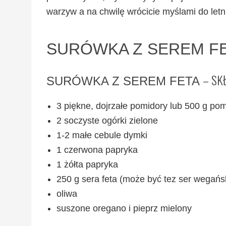
warzyw a na chwilę wrócicie myślami do letn
SURÓWKA Z SEREM F
– SK
SURÓWKA Z SEREM FETA
3 piękne, dojrzałe pomidory lub 500 g po
2 soczyste ogórki zielone
1-2 małe cebule dymki
1 czerwona papryka
1 żółta papryka
250 g sera feta (może być tez ser wegańs
oliwa
suszone oregano i pieprz mielony