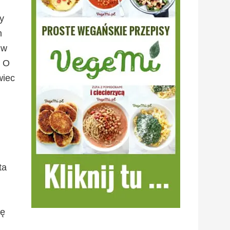
y
m
 w
. O
wiec
ta
ię