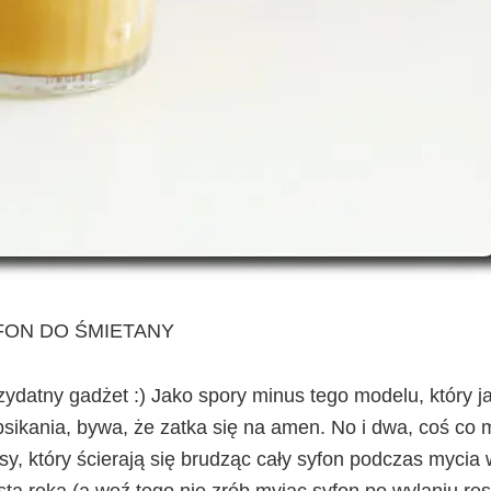
FON DO ŚMIETANY
rzydatny gadżet :) Jako spory minus tego modelu, który j
psikania, bywa, że zatka się na amen. No i dwa, coś co 
sy, który ścierają się brudząc cały syfon podczas mycia 