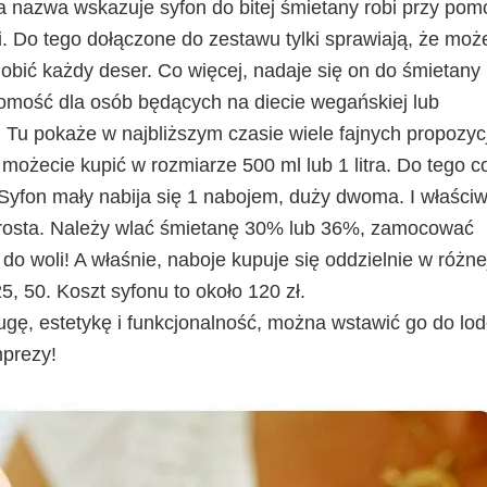
 nazwa wskazuje syfon do bitej śmietany robi przy pom
. Do tego dołączone do zestawu tylki sprawiają, że moż
bić każdy deser. Co więcej, nadaje się on do śmietany
adomość dla osób będących na diecie wegańskiej lub
 Tu pokaże w najbliższym czasie wiele fajnych propozycj
możecie kupić w rozmiarze 500 ml lub 1 litra. Do tego c
. Syfon mały nabija się 1 nabojem, duży dwoma. I właściw
e prosta. Należy wlać śmietanę 30% lub 36%, zamocować
 do woli! A właśnie, naboje kupuje się oddzielnie w różne
, 50. Koszt syfonu to około 120 zł.
ugę, estetykę i funkcjonalność, można wstawić go do lo
mprezy!