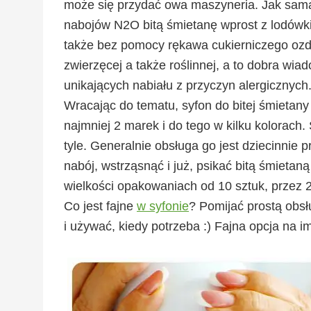
może się przydać owa maszyneria. Jak sama
nabojów N2O bitą śmietanę wprost z lodówki
także bez pomocy rękawa cukierniczego ozdo
zwierzęcej a także roślinnej, a to dobra wi
unikających nabiału z przyczyn alergicznych.
Wracając do tematu, syfon do bitej śmietany 
najmniej 2 marek i do tego w kilku kolorach
tyle. Generalnie obsługa go jest dziecinni
nabój, wstrząsnąć i już, psikać bitą śmietaną
wielkości opakowaniach od 10 sztuk, przez 25
Co jest fajne
w syfonie
? Pomijać prostą obsł
i używać, kiedy potrzeba :) Fajna opcja na i