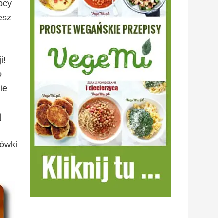
ocy
esz
i!
o
ie
j
dówki