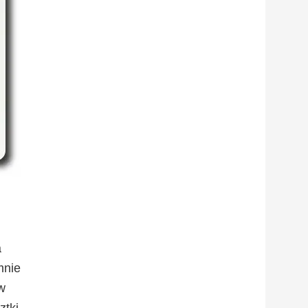
a
mnie
w