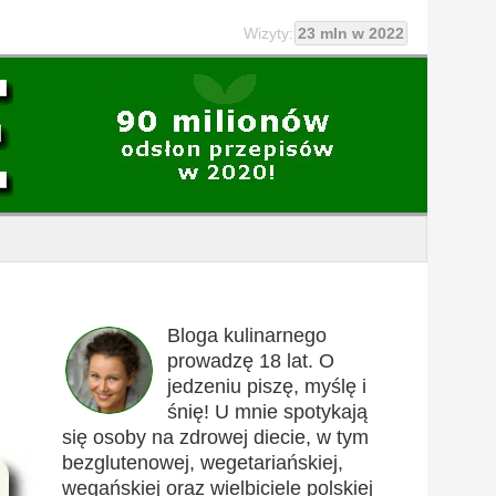
Wizyty:
23 mln w 2022
Bloga kulinarnego
prowadzę 18 lat. O
jedzeniu piszę, myślę i
śnię! U mnie spotykają
się osoby na zdrowej diecie, w tym
bezglutenowej, wegetariańskiej,
wegańskiej oraz wielbiciele polskiej