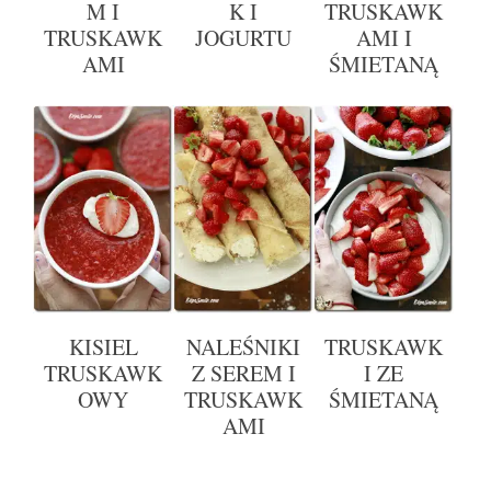
M I
K I
TRUSKAWK
TRUSKAWK
JOGURTU
AMI I
AMI
ŚMIETANĄ
KISIEL
NALEŚNIKI
TRUSKAWK
TRUSKAWK
Z SEREM I
I ZE
OWY
TRUSKAWK
ŚMIETANĄ
AMI