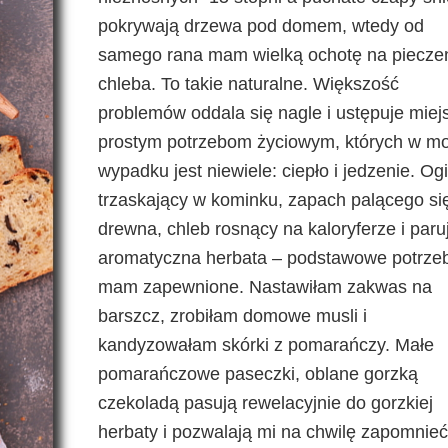
pokrywają drzewa pod domem, wtedy od
samego rana mam wielką ochotę na piecze
chleba. To takie naturalne. Większość
problemów oddala się nagle i ustępuje miej
prostym potrzebom życiowym, których w m
wypadku jest niewiele: ciepło i jedzenie. Og
trzaskający w kominku, zapach palącego si
drewna, chleb rosnący na kaloryferze i paru
aromatyczna herbata – podstawowe potrze
mam zapewnione. Nastawiłam zakwas na
barszcz, zrobiłam domowe musli i
kandyzowałam skórki z pomarańczy. Małe
pomarańczowe paseczki, oblane gorzką
czekoladą pasują rewelacyjnie do gorzkiej
herbaty i pozwalają mi na chwilę zapomnieć