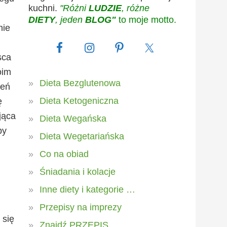
kuchni.
"Różni
LUDZIE
, różne
DIETY
, jeden
BLOG"
to moje motto.
nie
sca
oim
Dieta Bezglutenowa
ień
Dieta Ketogeniczna
ę
jąca
Dieta Wegańska
by
Dieta Wegetariańska
Co na obiad
Śniadania i kolacje
Inne diety i kategorie …
Przepisy na imprezy
 się
Znajdź PRZEPIS