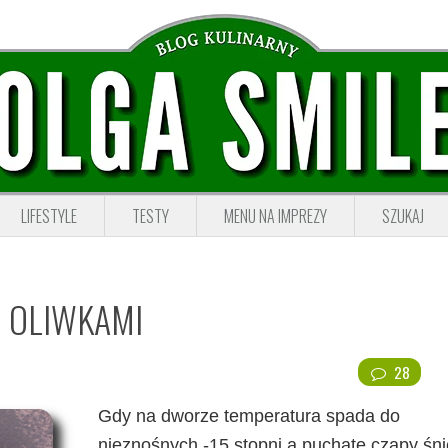
LIFESTYLE
TESTY
MENU NA IMPREZY
SZUKAJ
I OLIWKAMI
28
Gdy na dworze temperatura spada do
nieznośnych -15 stopni a puchate czapy śn