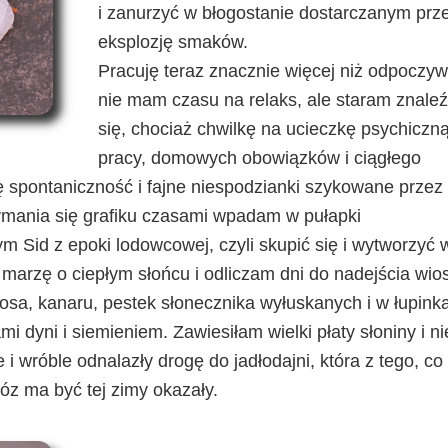
i zanurzyć w błogostanie dostarczanym prz
eksplozję smaków.
Pracuję teraz znacznie więcej niż odpoczy
nie mam czasu na relaks, ale staram znale
się, chociaż chwilkę na ucieczkę psychiczn
pracy, domowych obowiązków i ciągłego
 spontaniczność i fajne niespodzianki szykowane przez 
ymania się grafiku czasami wpadam w pułapki
m Sid z epoki lodowcowej, czyli skupić się i wytworzyć 
, marzę o ciepłym słońcu i odliczam dni do nadejścia wio
osa, kanaru, pestek słonecznika wyłuskanych i w łupink
 dyni i siemieniem. Zawiesiłam wielki płaty słoniny i ni
 i wróble odnalazły drogę do jadłodajni, która z tego, co 
óz ma być tej zimy okazały.