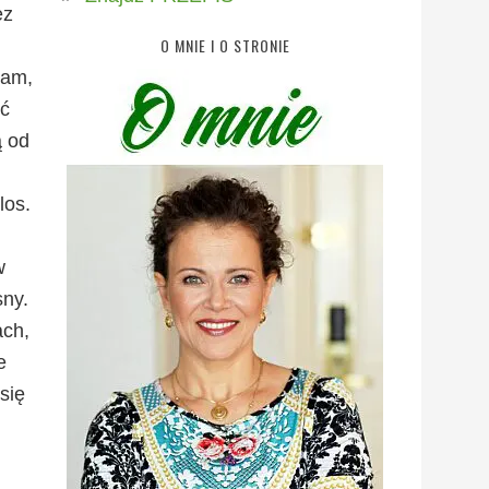
ez
O MNIE I O STRONIE
wam,
źć
ą od
los.
w
sny.
ach,
e
się