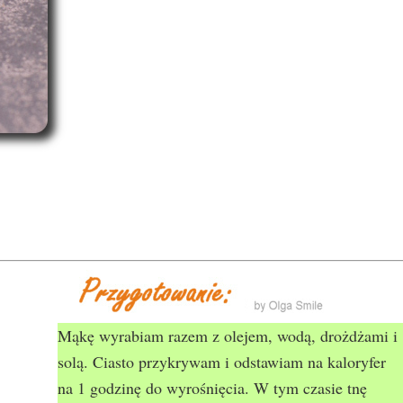
Mąkę wyrabiam razem z olejem, wodą, drożdżami i
solą. Ciasto przykrywam i odstawiam na kaloryfer
na 1 godzinę do wyrośnięcia. W tym czasie tnę