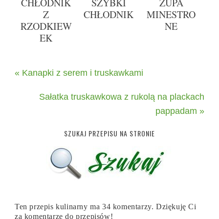
CHŁODNIK
SZYBKI
ZUPA
Z
CHŁODNIK
MINESTRO
RZODKIEW
NE
EK
« Kanapki z serem i truskawkami
Sałatka truskawkowa z rukolą na plackach
pappadam »
SZUKAJ PRZEPISU NA STRONIE
Ten przepis kulinarny ma 34 komentarzy. Dziękuję Ci
za komentarze do przepisów!