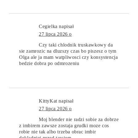
Cegielka
napisał
27 lipca 2026 o
Czy taki chlodnik truskawkowy da
sie zamrozic na dluzszy czas bo piszesz o tym
Olga ale ja mam watpliwosci czy konsystencja
bedzie dobra po odmrozeniu
KittyKat
napisał
27 lipca 2026 o
Moj blender nie radzi sobie za dobrze
z imbirem zawsze zostaja grudki moze cos
robie nie tak albo trzeba obrac imbir
dokladniej przed tarciem