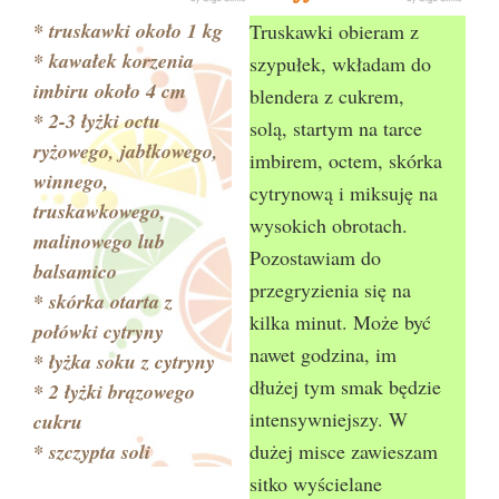
* truskawki około 1 kg
Truskawki obieram z
* kawałek korzenia
szypułek, wkładam do
imbiru około 4 cm
blendera z cukrem,
* 2-3 łyżki octu
solą, startym na tarce
ryżowego, jabłkowego,
imbirem, octem, skórka
winnego,
cytrynową i miksuję na
truskawkowego,
wysokich obrotach.
malinowego lub
Pozostawiam do
balsamico
przegryzienia się na
* skórka otarta z
kilka minut. Może być
połówki cytryny
nawet godzina, im
* łyżka soku z cytryny
dłużej tym smak będzie
* 2 łyżki brązowego
intensywniejszy. W
cukru
* szczypta soli
dużej misce zawieszam
sitko wyścielane