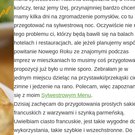
kończy, teraz jemy lżej, przynajmniej bardzo chce
mamy kilka dni na zgromadzenie pomysłów, co tu
przegotować na sylwestrową noc. Oczywiście nie
tego problemu ci, którzy będą bawili się na balach
hotelach i restauracjach, ale jeżeli planujemy wsp
powitanie Nowego Roku ze znajomymi podczas
imprez w mieszkaniach to musimy coś przygotowa
propozycji już było u mnie sporo. Zebrałam je w
jednym miejscu dzieląc na przystawki/przekąski ci
zimne i jedzenie na rano. Polecam, więc zapoznan
się z moim
Sylwestrowym Menu
.
Dzisiaj zachęcam do przygotowania prostych sak
francuskich z warzywami i szynką parmeńską.
Uwielbiam ciasto francuskie, jest takie wygodne d
wykorzystania, takie szybkie i wszechstronne. Do