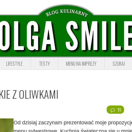
LIFESTYLE
TESTY
MENU NA IMPREZY
SZUKAJ
IE Z OLIWKAMI
11
Od dzisiaj zaczynam prezentować moje propozycj
menu sylwestrowe. Kuchnia świąteczna się u mni