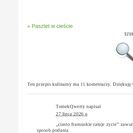
« Pasztet w cieście
SZUK
Ten przepis kulinarny ma 11 komentarzy. Dziękuję
TomekQwerty
napisał
27 lipca 2026 o
„ciasto fransuskie ratuje zycie” zaw
sposob podania