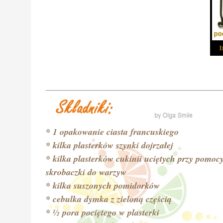
* 1 opakowanie ciasta francuskiego
* kilka plasterków szynki dojrzałej
* kilka plasterków cukinii uciętych przy pomoc
skrobaczki do warzyw
* kilka suszonych pomidorków
* cebulka dymka z zieloną częścią
* ½ pora pociętego w plasterki