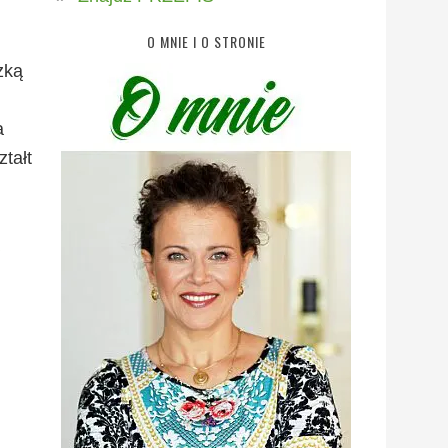
O MNIE I O STRONIE
zką
a
tałt