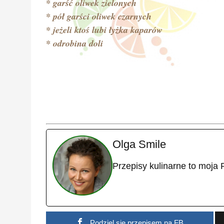
* garść oliwek zielonych
* pół garści oliwek czarnych
* jeżeli ktoś lubi łyżka kaparów
* odrobina doli
Olga Smile
Przepisy kulinarne to moja 
Podziel się przepisem na FB