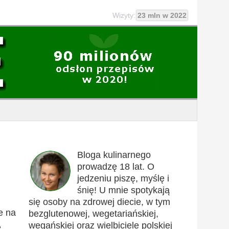
Wizyty:
23 mln w 2022
Bloga kulinarnego
prowadzę 18 lat. O
jedzeniu piszę, myślę i
śnię! U mnie spotykają
się osoby na zdrowej diecie, w tym
e na
bezglutenowej, wegetariańskiej,
wegańskiej oraz wielbiciele polskiej
e