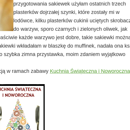
przygotowania sakiewek użyłam ostatnich trzech
plasterków dojrzałej szynki, które zostały mi w
lodówce, kilku plasterków cukinii uciętych skrobac
do warzyw, sporo czarnych i zielonych oliwek, jak
aściwie każde warzywo jest dobre, takie sakiewki możn
kiewki wkładałam w blaszkę do muffinek, nadała ona ksz
dzo szybka zimna przystawka, moim zdaniem wyjątkowo
zycją w ramach zabawy
Kuchnia Świąteczna i Noworoczna