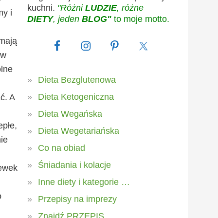
kuchni.
"Różni
LUDZIE
, różne
my i
DIETY
, jeden
BLOG"
to moje motto.
 mają
 w
ólne
Dieta Bezglutenowa
Dieta Ketogeniczna
ć. A
Dieta Wegańska
epłe,
Dieta Wegetariańska
ie
Co na obiad
Śniadania i kolacje
iewek
Inne diety i kategorie …
o
Przepisy na imprezy
Znajdź PRZEPIS