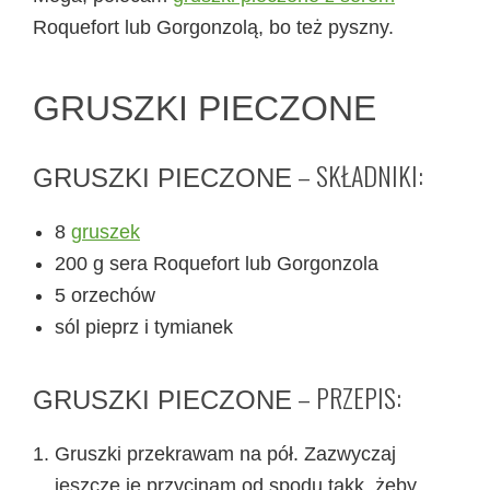
Roquefort lub Gorgonzolą, bo też pyszny.
GRUSZKI PIECZONE
– SKŁADNIKI:
GRUSZKI PIECZONE
8
gruszek
200 g sera Roquefort lub Gorgonzola
5 orzechów
sól pieprz i tymianek
– PRZEPIS:
GRUSZKI PIECZONE
Gruszki przekrawam na pół. Zazwyczaj
jeszcze je przycinam od spodu takk, żeby