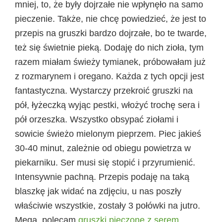
mniej, to, że były dojrzałe nie wpłynęło na samo
pieczenie. Także, nie chcę powiedzieć, że jest to
przepis na gruszki bardzo dojrzałe, bo te twarde,
też się świetnie pieką. Dodaję do nich zioła, tym
razem miałam świeży tymianek, próbowałam już
z rozmarynem i oregano. Każda z tych opcji jest
fantastyczna. Wystarczy przekroić gruszki na
pół, łyżeczką wyjąc pestki, włożyć trochę sera i
pół orzeszka. Wszystko obsypać ziołami i
sowicie świeżo mielonym pieprzem. Piec jakieś
30-40 minut, zależnie od obiegu powietrza w
piekarniku. Ser musi się stopić i przyrumienić.
Intensywnie pachną. Przepis podaję na taką
blaszkę jak widać na zdjęciu, u nas poszły
właściwie wszystkie, zostały 3 połówki na jutro.
Mega, polecam
gruszki pieczone z serem