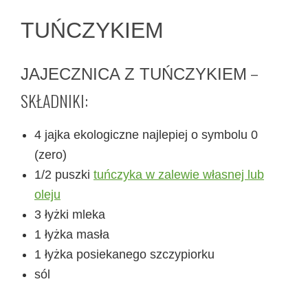
TUŃCZYKIEM
–
JAJECZNICA Z TUŃCZYKIEM
SKŁADNIKI:
4 jajka ekologiczne najlepiej o symbolu 0
(zero)
1/2 puszki
tuńczyka w zalewie własnej lub
oleju
3 łyżki mleka
1 łyżka masła
1 łyżka posiekanego szczypiorku
sól