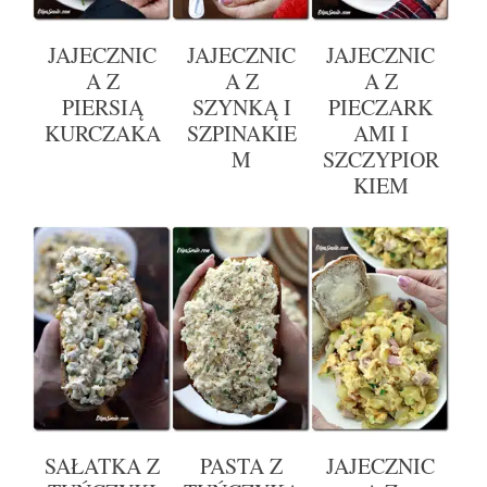
JAJECZNIC
JAJECZNIC
JAJECZNIC
A Z
A Z
A Z
PIERSIĄ
SZYNKĄ I
PIECZARK
KURCZAKA
SZPINAKIE
AMI I
M
SZCZYPIOR
KIEM
SAŁATKA Z
PASTA Z
JAJECZNIC