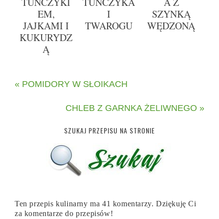
TUŃCZYKI
TUŃCZYKA
A Z
EM,
I
SZYNKĄ
JAJKAMI I
TWAROGU
WĘDZONĄ
KUKURYDZ
Ą
« POMIDORY W SŁOIKACH
CHLEB Z GARNKA ŻELIWNEGO »
SZUKAJ PRZEPISU NA STRONIE
Ten przepis kulinarny ma 41 komentarzy. Dziękuję Ci
za komentarze do przepisów!