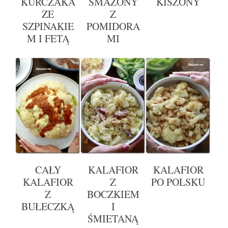
KURCZAKA
SMAŻONY
KISZONY
ZE
Z
SZPINAKIE
POMIDORA
M I FETĄ
MI
CAŁY
KALAFIOR
KALAFIOR
KALAFIOR
Z
PO POLSKU
Z
BOCZKIEM
BUŁECZKĄ
I
ŚMIETANĄ