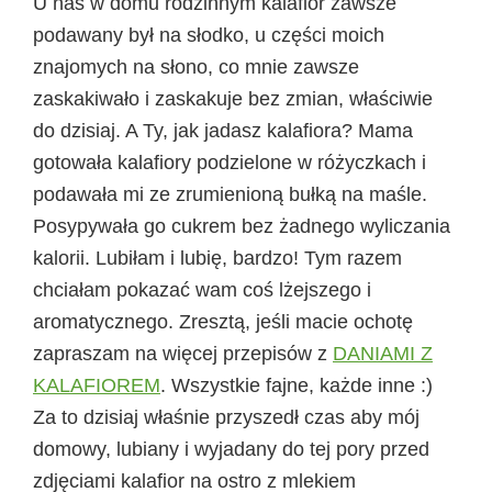
U nas w domu rodzinnym kalafior zawsze
podawany był na słodko, u części moich
znajomych na słono, co mnie zawsze
zaskakiwało i zaskakuje bez zmian, właściwie
do dzisiaj. A Ty, jak jadasz kalafiora? Mama
gotowała kalafiory podzielone w różyczkach i
podawała mi ze zrumienioną bułką na maśle.
Posypywała go cukrem bez żadnego wyliczania
kalorii. Lubiłam i lubię, bardzo! Tym razem
chciałam pokazać wam coś lżejszego i
aromatycznego. Zresztą, jeśli macie ochotę
zapraszam na więcej przepisów z
DANIAMI Z
KALAFIOREM
. Wszystkie fajne, każde inne :)
Za to dzisiaj właśnie przyszedł czas aby mój
domowy, lubiany i wyjadany do tej pory przed
zdjęciami kalafior na ostro z mlekiem