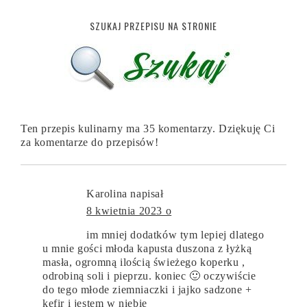
SZUKAJ PRZEPISU NA STRONIE
Ten przepis kulinarny ma 35 komentarzy. Dziękuję Ci
za komentarze do przepisów!
Karolina
napisał
8 kwietnia 2023 o
im mniej dodatków tym lepiej dlatego
u mnie gości młoda kapusta duszona z łyżką
masła, ogromną ilością świeżego koperku ,
odrobiną soli i pieprzu. koniec 🙂 oczywiście
do tego młode ziemniaczki i jajko sadzone +
kefir i jestem w niebie