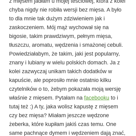
z mięsem jadłam u mojej teściowej, która z kolei
chyba nigdy nie robiła wersji bez mięsa. A było
to dla mnie tak dużym zdziwieniem jak i
zaskoczeniem. Mój mąż wychował się na
bigosie, takim prawdziwym, pełnym mięsa,
tłuszczu, aromatu, wędzenia i smażonej cebuli.
Powiedziałabym, że takim, jaki jest popularny,
znany i lubiany w wielu polskich domach. Ja z
kolei zazwyczaj unikam takich dodatków w
kapuście, ale poprosiło mnie ostatnio kilku
czytelników o to, żebym pokazała moją wersję
właśnie z mięsem. Pytałam na
facebooku
to i
tutaj też :) A ty, jaka wolisz kapustę z mięsem
czy bez mięsa? Miałam jeszcze wędzone
żeberka, które kupiłam jakiś czas temu. One
same pachnące dymem i wędzeniem dają znać,