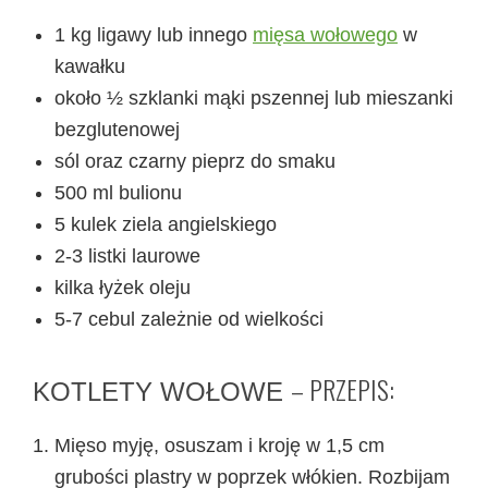
1 kg ligawy lub innego
mięsa wołowego
w
kawałku
około ½ szklanki mąki pszennej lub mieszanki
bezglutenowej
sól oraz czarny pieprz do smaku
500 ml bulionu
5 kulek ziela angielskiego
2-3 listki laurowe
kilka łyżek oleju
5-7 cebul zależnie od wielkości
– PRZEPIS:
KOTLETY WOŁOWE
Mięso myję, osuszam i kroję w 1,5 cm
grubości plastry w poprzek włókien. Rozbijam