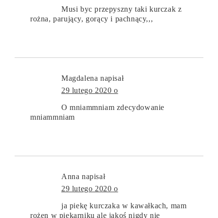
Musi byc przepyszny taki kurczak z
rożna, parujący, gorący i pachnący,,,
Magdalena
napisał
29 lutego 2020 o
O mniammniam zdecydowanie
mniammniam
Anna
napisał
29 lutego 2020 o
ja piekę kurczaka w kawałkach, mam
rożen w piekarniku ale jakoś nigdy nie