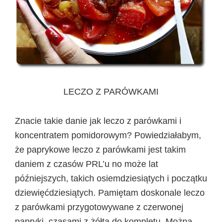
LECZO Z PARÓWKAMI
Znacie takie danie jak leczo z parówkami i
koncentratem pomidorowym? Powiedziałabym,
że paprykowe leczo z parówkami jest takim
daniem z czasów PRL’u no może lat
późniejszych, takich osiemdziesiątych i początku
dziewięćdziesiątych. Pamiętam doskonale leczo
z parówkami przygotowywane z czerwonej
papryki, czasami z żółtą do kompletu. Można