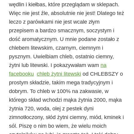
wędlin i kiełbas, które przeglądam w sklepach.
Więc nie jest źle, absolutnie nie jest! Dlatego też
leczo z parówkami nie jest wcale złym
przepisem a bardzo smacznym, soczystym i
dość aromatycznym. U mnie podane zostało z
chlebem litewskim, czarnym, ciemnym i
pysznym. Uwielbiam chleb, ostatnio ciemny,
żytni lub litewski. I pokazywałam wam
na
facebooku
chleb żytni litewski
od CHLEBSZY o
prostym składzie, takim mega tradycyjnym i
dobrym. To chleb w 100% na zakwasie, w
którego skład wchodzi mąka żytnia 2000, mąka
żytnia 720, woda, olej z pestek dyni
zimnotłoczony, słód żytni ciemny, miód, kminek i
sól. Piszę o nim bo wiem, że wielu moich