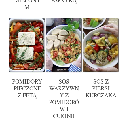
MIELONY
PAPRYKĄ
M
POMIDORY
SOS
SOS Z
PIECZONE
WARZYWN
PIERSI
Z FETĄ
Y Z
KURCZAKA
POMIDORÓ
W I
CUKINII