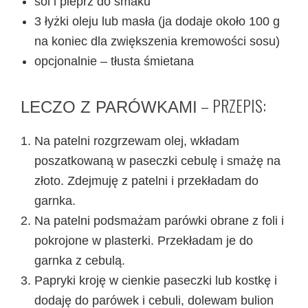
sól i pieprz do smaku
3 łyżki oleju lub masła (ja dodaje około 100 g
na koniec dla zwiększenia kremowości sosu)
opcjonalnie – tłusta śmietana
– PRZEPIS:
LECZO Z PARÓWKAMI
Na patelni rozgrzewam olej, wkładam
poszatkowaną w paseczki cebulę i smażę na
złoto. Zdejmuję z patelni i przekładam do
garnka.
Na patelni podsmażam parówki obrane z foli i
pokrojone w plasterki. Przekładam je do
garnka z cebulą.
Papryki kroję w cienkie paseczki lub kostkę i
dodaję do parówek i cebuli, dolewam bulion