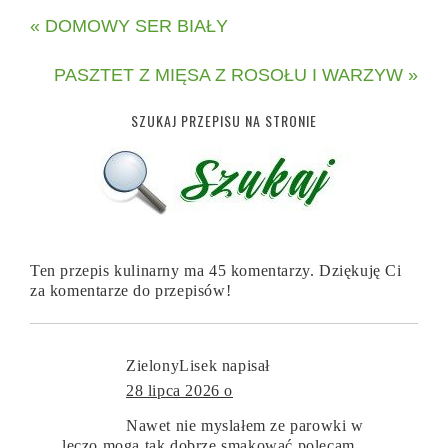
« DOMOWY SER BIAŁY
PASZTET Z MIĘSA Z ROSOŁU I WARZYW »
SZUKAJ PRZEPISU NA STRONIE
Ten przepis kulinarny ma 45 komentarzy. Dziękuję Ci
za komentarze do przepisów!
ZielonyLisek
napisał
28 lipca 2026 o
Nawet nie myslałem ze parowki w
leczo moga tak dobrze smakować polecam