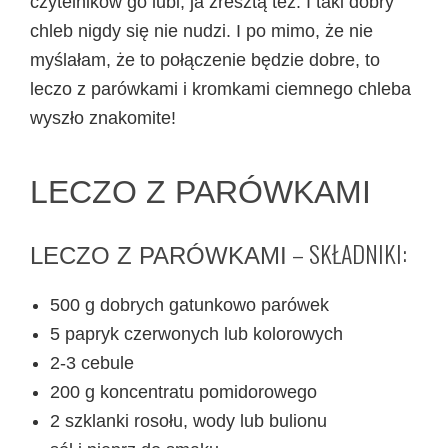
czytelników go lubi, ja zresztą też. I taki dobry
chleb nigdy się nie nudzi. I po mimo, że nie
myślałam, że to połączenie będzie dobre, to
leczo z parówkami i kromkami ciemnego chleba
wyszło znakomite!
LECZO Z PARÓWKAMI
– SKŁADNIKI:
LECZO Z PARÓWKAMI
500 g dobrych gatunkowo parówek
5 papryk czerwonych lub kolorowych
2-3 cebule
200 g koncentratu pomidorowego
2 szklanki rosołu, wody lub bulionu