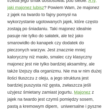
trzeba jego smak dostosować pod siebie.
A ty,
jaki majonez lubisz
? Powiem Wam, że majonez
z jajek na twardo to fajny pomysł na
wykorzystanie ugotowanych jajek, które często
zostają po śniadaniu. Taki majonez idealnie
pasuje nie tylko do sałatek, ale też jako
smarowidło do kanapek czy dodatek do
pieczonych warzyw. Jest znacznie mniej
kaloryczny niż masło, smalec czy klasyczny
majonez jest nie tylko bardziej aksamitny, ale
także lżejszy dla organizmu. Nie ma w nim dużej
ilości tłuszczu z oleju, a jego struktura jest
bardziej puszysta niż gęsta, zwłaszcza jeśli
użyjesz śmietany zamiast jogurtu.
Majonez
z
jajek na twardo jest czymś pomiędzy sosem,
pastą a kremowym dipem, uniwersalne i pyszne