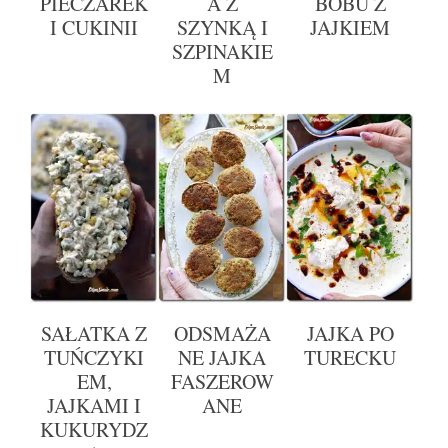
PIECZAREK
A Z
BOBU Z
I CUKINII
SZYNKĄ I
JAJKIEM
SZPINAKIE
M
SAŁATKA Z
ODSMAŻA
JAJKA PO
TUŃCZYKI
NE JAJKA
TURECKU
EM,
FASZEROW
JAJKAMI I
ANE
KUKURYDZ