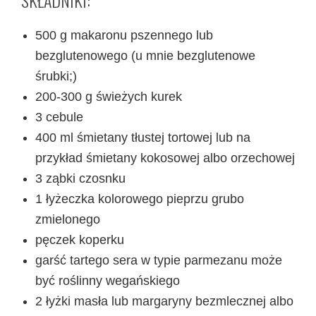
500 g makaronu pszennego lub
bezglutenowego (u mnie bezglutenowe
śrubki;)
200-300 g świeżych kurek
3 cebule
400 ml śmietany tłustej tortowej lub na
przykład śmietany kokosowej albo orzechowej
3 ząbki czosnku
1 łyżeczka kolorowego pieprzu grubo
zmielonego
pęczek koperku
garść tartego sera w typie parmezanu może
być roślinny wegańskiego
2 łyżki masła lub margaryny bezmlecznej albo