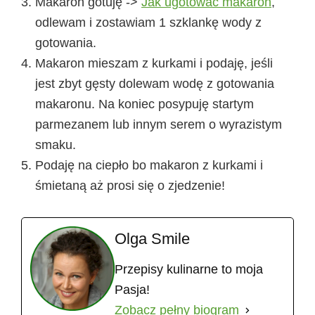
Makaron gotuję ->
Jak ugotować makaron
,
odlewam i zostawiam 1 szklankę wody z
gotowania.
Makaron mieszam z kurkami i podaję, jeśli
jest zbyt gęsty dolewam wodę z gotowania
makaronu. Na koniec posypuję startym
parmezanem lub innym serem o wyrazistym
smaku.
Podaję na ciepło bo makaron z kurkami i
śmietaną aż prosi się o zjedzenie!
Olga Smile
Przepisy kulinarne to moja
Pasja!
Zobacz pełny biogram