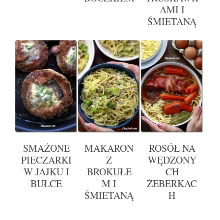
AMI I
ŚMIETANĄ
SMAŻONE
MAKARON
ROSÓŁ NA
PIECZARKI
Z
WĘDZONY
W JAJKU I
BROKUŁE
CH
BUŁCE
M I
ŻEBERKAC
ŚMIETANĄ
H