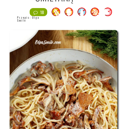
18
Przepis:
Olga
Smile