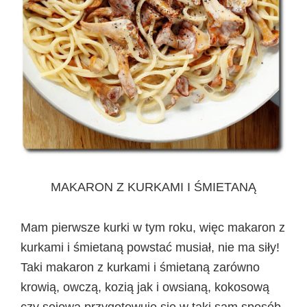
MAKARON Z KURKAMI I ŚMIETANĄ
Mam pierwsze kurki w tym roku, więc makaron z
kurkami i śmietaną powstać musiał, nie ma siły!
Taki makaron z kurkami i śmietaną zarówno
krowią, owczą, kozią jak i owsianą, kokosową
czy sojowa przygotowuje się w taki sam sposób.