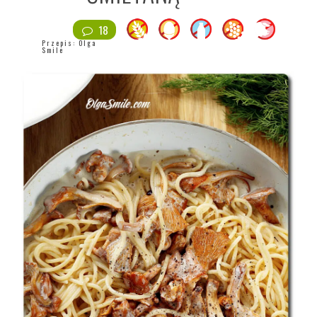
18
Przepis:
Olga
Smile