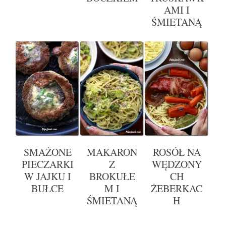
AMI I
ŚMIETANĄ
SMAŻONE
MAKARON
ROSÓŁ NA
PIECZARKI
Z
WĘDZONY
W JAJKU I
BROKUŁE
CH
BUŁCE
M I
ŻEBERKAC
ŚMIETANĄ
H