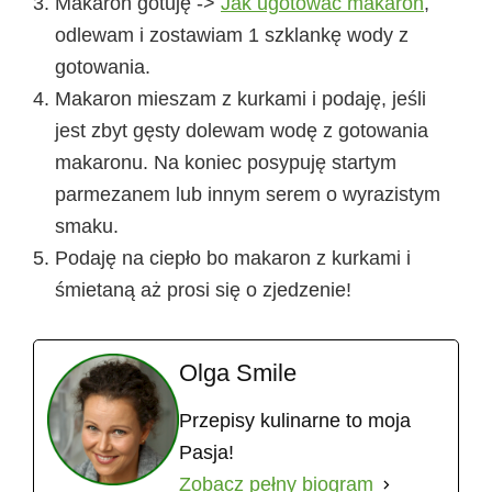
Makaron gotuję ->
Jak ugotować makaron
,
odlewam i zostawiam 1 szklankę wody z
gotowania.
Makaron mieszam z kurkami i podaję, jeśli
jest zbyt gęsty dolewam wodę z gotowania
makaronu. Na koniec posypuję startym
parmezanem lub innym serem o wyrazistym
smaku.
Podaję na ciepło bo makaron z kurkami i
śmietaną aż prosi się o zjedzenie!
Olga Smile
Przepisy kulinarne to moja
Pasja!
Zobacz pełny biogram