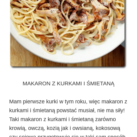
MAKARON Z KURKAMI I ŚMIETANĄ
Mam pierwsze kurki w tym roku, więc makaron z
kurkami i śmietaną powstać musiał, nie ma siły!
Taki makaron z kurkami i śmietaną zarówno
krowią, owczą, kozią jak i owsianą, kokosową
czy sojowa przygotowuje się w taki sam sposób.