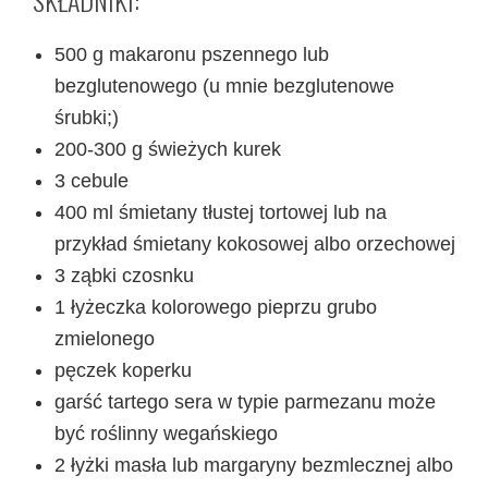
500 g makaronu pszennego lub
bezglutenowego (u mnie bezglutenowe
śrubki;)
200-300 g świeżych kurek
3 cebule
400 ml śmietany tłustej tortowej lub na
przykład śmietany kokosowej albo orzechowej
3 ząbki czosnku
1 łyżeczka kolorowego pieprzu grubo
zmielonego
pęczek koperku
garść tartego sera w typie parmezanu może
być roślinny wegańskiego
2 łyżki masła lub margaryny bezmlecznej albo