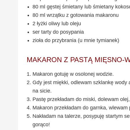
80 ml gęstej śmietany lub śmietany kokos
80 ml wrzątku z gotowania makaronu
2 łyżki oliwy lub oleju
ser tarty do posypania
zioła do przybrania (u mnie tymianek)
MAKARON Z PASTĄ MIĘSNO
Makaron gotuję w osolonej wodzie.
Gdy jest miękki, odlewam szklankę wody
na sicie.
Pastę przekładam do miski, dolewam olej
Makaron przekładam do garnka, wlewam p
Nakładam na talerze, posypuję startym s
gorąco!