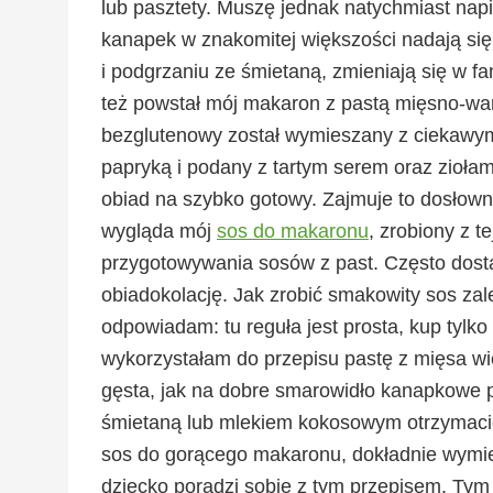
lub pasztety. Muszę jednak natychmiast napi
kanapek w znakomitej większości nadają się
i podgrzaniu ze śmietaną, zmieniają się w 
też powstał mój makaron z pastą mięsno-war
bezglutenowy został wymieszany z ciekawym
papryką i podany z tartym serem oraz ziołami
obiad na szybko gotowy. Zajmuje to dosłowni
wygląda mój
sos do makaronu
, zrobiony z t
przygotowywania sosów z past. Często dostaj
obiadokolację. Jak zrobić smakowity sos za
odpowiadam: tu reguła jest prosta, kup tylko t
wykorzystałam do przepisu pastę z mięsa wie
gęsta, jak na dobre smarowidło kanapkowe p
śmietaną lub mlekiem kokosowym otrzymacie
sos do gorącego makaronu, dokładnie wymies
dziecko poradzi sobie z tym przepisem. Tym