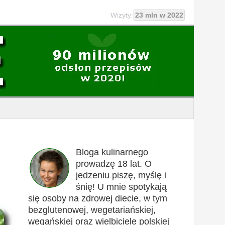
Wizyty:
23 mln w 2022
Bloga kulinarnego
prowadzę 18 lat. O
jedzeniu piszę, myślę i
śnię! U mnie spotykają
się osoby na zdrowej diecie, w tym
bezglutenowej, wegetariańskiej,
wegańskiej oraz wielbiciele polskiej