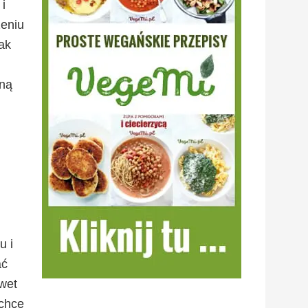
i
zeniu
ak
aną
u i
ać
wet
 chce