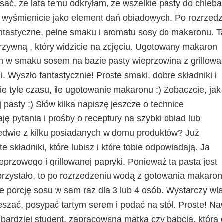
sać, że lata temu odkryłam, że wszelkie pasty do chleba 
 wyśmienicie jako element dań obiadowych. Po rozrzed
fantastyczne, pełne smaku i aromatu sosy do makaronu. T
zywną , który widzicie na zdjęciu. Ugotowany makaron
 w smaku sosem na bazie pasty wieprzowina z grillow
. Wyszło fantastycznie! Proste smaki, dobre składniki i
e tyle czasu, ile ugotowanie makaronu :) Zobaczcie, jak
ej pasty :) Słów kilka napiszę jeszcze o technice
ę pytania i prośby o receptury na szybki obiad lub
ledwie z kilku posiadanych w domu produktów? Już
e składniki, które lubisz i które tobie odpowiadają. Ja
przowego i grillowanej papryki. Ponieważ ta pasta jest
rzystało, to po rozrzedzeniu wodą z gotowania makaron
 porcję sosu w sam raz dla 3 lub 4 osób. Wystarczy wl
zać, posypać tartym serem i podać na stół. Proste! Na
 bardziej student, zapracowana matka czy babcia, która