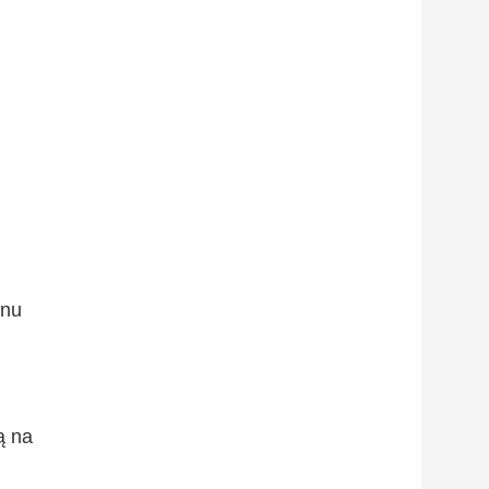
onu
ą na