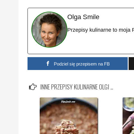
Olga Smile
Przepisy kulinarne to moja 
Podziel się przepisem na FB
INNE PRZEPISY KULINARNE OLGI ...