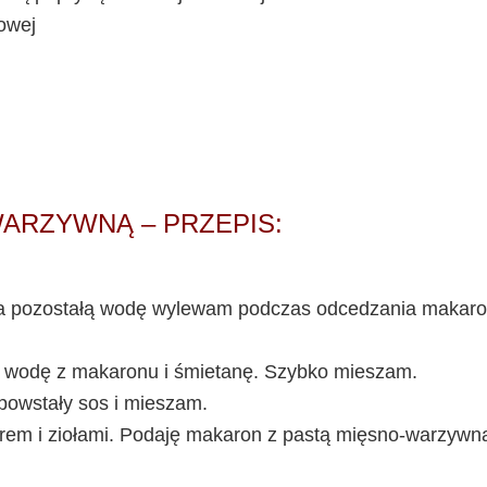
owej
-WARZYWNĄ
– PRZEPIS:
 a pozostałą wodę wylewam podczas odcedzania makar
, wodę z makaronu i śmietanę. Szybko mieszam.
owstały sos i mieszam.
erem i ziołami. Podaję makaron z pastą mięsno-warzywn