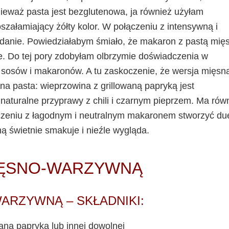
eważ pasta jest bezglutenowa, ja również użyłam
załamiający żółty kolor. W połączeniu z intensywną i
danie. Powiedziałabym śmiało, że makaron z pastą mię
. Do tej pory zdobyłam olbrzymie doświadczenia w
 sosów i makaronów. A tu zaskoczenie, że wersja mięsn
tna pasta: wieprzowina z grillowaną papryką jest
aturalne przyprawy z chili i czarnym pieprzem. Ma rów
zeniu z łagodnym i neutralnym makaronem stworzyć du
 świetnie smakuje i nieźle wygląda.
IĘSNO-WARZYWNĄ
-WARZYWNĄ
– SKŁADNIKI:
aną papryką lub innej dowolnej