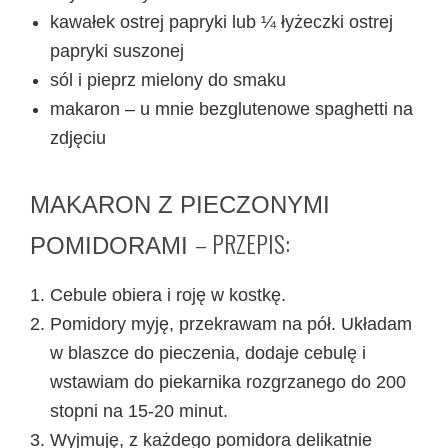
kawałek ostrej papryki lub ¼ łyżeczki ostrej
papryki suszonej
sól i pieprz mielony do smaku
makaron – u mnie bezglutenowe spaghetti na
zdjęciu
MAKARON Z PIECZONYMI
– PRZEPIS:
POMIDORAMI
Cebule obiera i roję w kostkę.
Pomidory myję, przekrawam na pół. Układam
w blaszce do pieczenia, dodaje cebulę i
wstawiam do piekarnika rozgrzanego do 200
stopni na 15-20 minut.
Wyjmuję, z każdego pomidora delikatnie