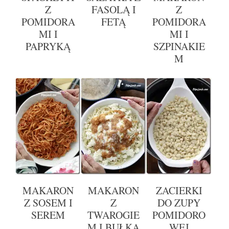
Z
FASOLĄ I
Z
POMIDORA
FETĄ
POMIDORA
MI I
MI I
PAPRYKĄ
SZPINAKIE
M
MAKARON
MAKARON
ZACIERKI
Z SOSEM I
Z
DO ZUPY
SEREM
TWAROGIE
POMIDORO
M I BUŁKĄ
WEJ