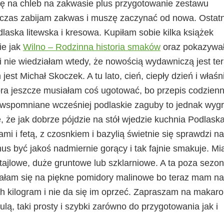
ię na chleb na zakwasie plus przygotowanie zestawu
 czas zabijam zakwas i muszę zaczynać od nowa. Ostat
laska litewska i kresowa. Kupiłam sobie kilka książek
ie jak
Wilno – Rodzinna historia smaków
oraz pokazywa
nie wiedziałam wtedy, że nowością wydawniczą jest te
jest Michał Skoczek. A tu lato, cień, ciepły dzień i właśn
ra jeszcze musiałam coś ugotować, bo przepis codzienn
 wspomniane wcześniej podlaskie zaguby to jednak wygr
, że jak dobrze pójdzie na stół wjedzie kuchnia Podlaska
 i fetą, z czosnkiem i bazylią świetnie się sprawdzi na
mus być jakoś nadmiernie gorący i tak fajnie smakuje. M
tajlowe, duże gruntowe lub szklarniowe. A ta poza sezo
wałam się na piękne pomidory malinowe bo teraz mam na
ch kilogram i nie da się im oprzeć. Zapraszam na makaro
ulą, taki prosty i szybki zarówno do przygotowania jak i