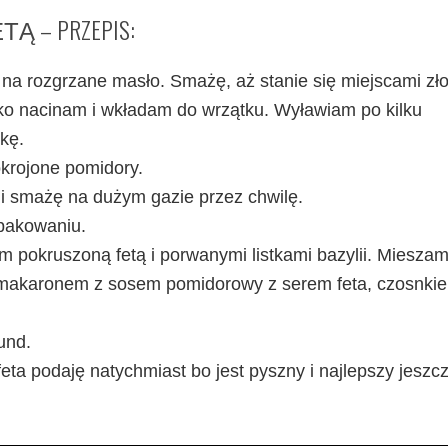
– PRZEPIS:
ETĄ
na rozgrzane masło. Smażę, aż stanie się miejscami zło
o nacinam i wkładam do wrzątku. Wyławiam po kilku
kę.
okrojone pomidory.
 i smażę na dużym gazie przez chwilę.
opakowaniu.
pokruszoną fetą i porwanymi listkami bazylii. Mieszam
 z makaronem z sosem pomidorowy z serem feta, czosnki
und.
feta podaję natychmiast bo jest pyszny i najlepszy jeszc