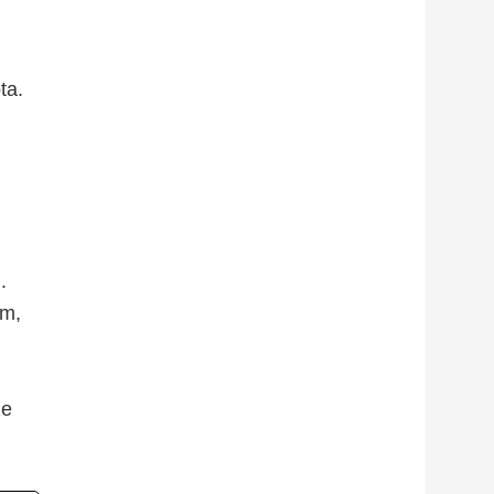
ta.
.
em,
ze