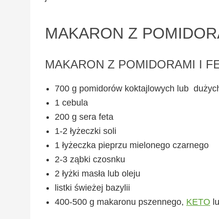
MAKARON Z POMIDORA
MAKARON Z POMIDORAMI I F
700 g pomidorów koktajlowych lub dużyc
1 cebula
200 g sera feta
1-2 łyżeczki soli
1 łyżeczka pieprzu mielonego czarnego
2-3 ząbki czosnku
2 łyżki masła lub oleju
listki świeżej bazylii
400-500 g makaronu pszennego,
KETO
l