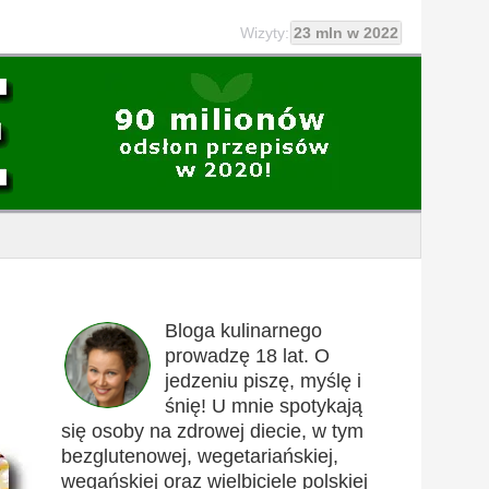
Wizyty:
23 mln w 2022
Bloga kulinarnego
prowadzę 18 lat. O
jedzeniu piszę, myślę i
śnię! U mnie spotykają
się osoby na zdrowej diecie, w tym
bezglutenowej, wegetariańskiej,
wegańskiej oraz wielbiciele polskiej