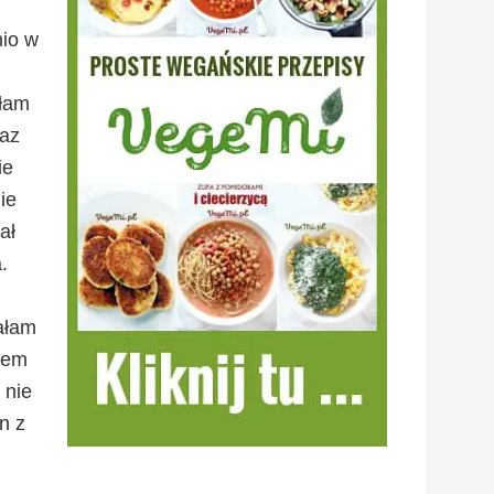
nio w
łam
raz
ie
ie
ał
.
iałam
nem
 nie
n z