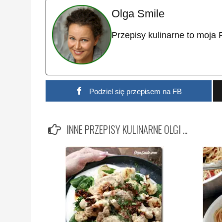
Olga Smile
Przepisy kulinarne to moja 
Podziel się przepisem na FB
INNE PRZEPISY KULINARNE OLGI ...