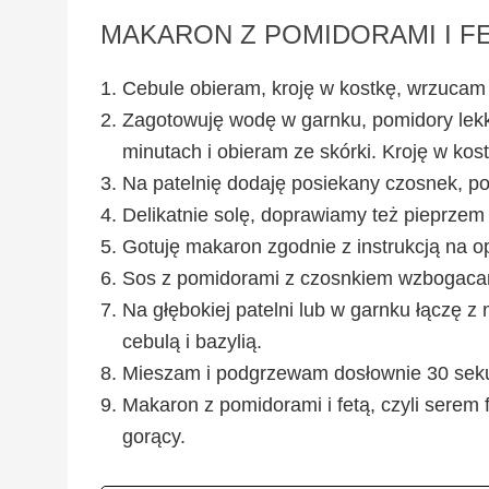
MAKARON Z POMIDORAMI I F
Cebule obieram, kroję w kostkę, wrzucam 
Zagotowuję wodę w garnku, pomidory lekk
minutach i obieram ze skórki. Kroję w kost
Na patelnię dodaję posiekany czosnek, p
Delikatnie solę, doprawiamy też pieprzem
Gotuję makaron zgodnie z instrukcją na 
Sos z pomidorami z czosnkiem wzbogacam 
Na głębokiej patelni lub w garnku łączę
cebulą i bazylią.
Mieszam i podgrzewam dosłownie 30 sek
Makaron z pomidorami i fetą, czyli serem 
gorący.