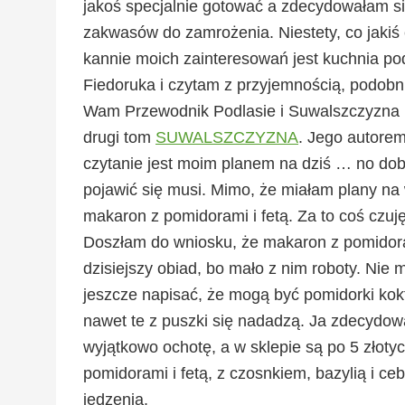
jakoś specjalnie gotować a zdecydowałam s
zakwasów do zamrożenia. Niestety, co jakiś
kannie moich zainteresowań jest kuchnia pod
Fiedoruka i czytam z przyjemnością, podobn
Wam Przewodnik Podlasie i Suwalszczyzna i 
drugi tom
SUWALSZCZYZNA
. Jego autorem 
czytanie jest moim planem na dziś … no dob
pojawić się musi. Mimo, że miałam plany na
makaron z pomidorami i fetą. Za to coś czuję
Doszłam do wniosku, że makaron z pomidorami
dzisiejszy obiad, bo mało z nim roboty. Nie 
jeszcze napisać, że mogą być pomidorki kok
nawet te z puszki się nadadzą. Ja zdecydo
wyjątkowo ochotę, a w sklepie są po 5 złoty
pomidorami i fetą, z czosnkiem, bazylią i ceb
jedzenia.