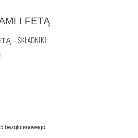
MI I FETĄ
– SKŁADNIKI:
ETĄ
h
ub bezglutenowego