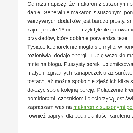
Od razu napiszę, że makaron z suszonymi p
danie. Generalnie makaron z suszonymi pom
warzywnych dodatków jest bardzo prosty, sm
zajmuje całe 15 minut, czyli tyle ile gotowan
przykładów, który dobitnie potwierdza tezę – 
Tysiące kucharek nie mogło się mylić, w koń
rozleniwia, dodaje energii. Lubię wszelkie m
mnie na blogu. Puszysty serek lub zmiksowa
małych, zgrabnych kanapeczek oraz surówek
tostach, aż można spokojnie zjeść ich kilka
dołożyć sobie kolejną porcję. Połączenie k
pomidorami, czosnkiem i ciecierzycą jest 
zapraszam was na
makaron z suszonymi po
również papryki dla podbicia ilości karotenu 