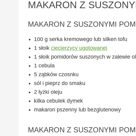
MAKARON Z SUSZONYM
MAKARON Z SUSZONYMI POMI
100 g serka kremowego lub silken tofu
1 słoik
ciecierzycy ugotowanej
1 słoik pomidorów suszonych w zalewie ol
1 cebula
5 ząbków czosnku
sól i pieprz do smaku
2 łyżki oleju
kilka cebulek dymek
makaron pszenny lub bezglutenowy
MAKARON Z SUSZONYMI POMI