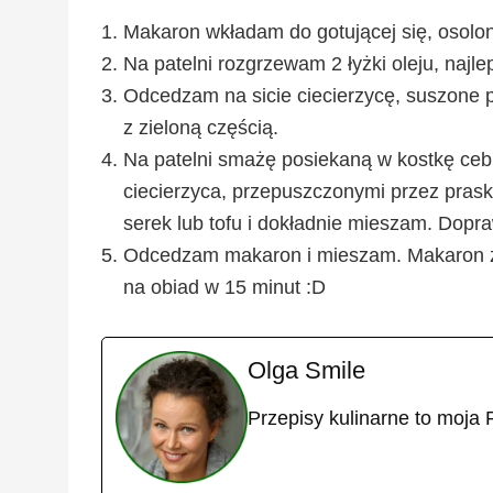
Makaron wkładam do gotującej się, osolo
Na patelni rozgrzewam 2 łyżki oleju, najl
Odcedzam na sicie ciecierzycę, suszone p
z zieloną częścią.
Na patelni smażę posiekaną w kostkę cebu
ciecierzyca, przepuszczonymi przez pras
serek lub tofu i dokładnie mieszam. Dopr
Odcedzam makaron i mieszam. Makaron z 
na obiad w 15 minut :D
Olga Smile
Przepisy kulinarne to moja 