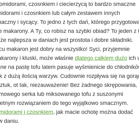
omidorami, czosnkiem i ciecierzycą to bardzo smaczne
idorami i czosnkiem lub całym zestawem innych
aczny i sycący. To jedno z tych dań, którego przygotow
ie makarony. A Ty, co robisz na szybki obiad? To jeden z 
że najlepsza w daniach jest prostota i dobre składniki.
cu makaron jest dobry na wszystko! Syci, przyjemnie
akarony i kluski, może właśnie
dlatego całkiem dużo
ich 
ne na pastę tofu latem pasuje wyśmienicie do chłodnikó
 z dużą ilością warzyw. Cudownie rozpływa się na gorą
 sztuk, ot tak, niezauważenie! Bez żadnego skrępowania,
remowego serka lub miksowanego tofu z suszonymi
świetnym rozwiązaniem do tego wyjątkowo smacznym.
midorami i czosnkiem
, jak macie ochotę można dodać
w daniu.