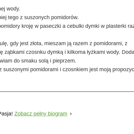
nej wody.
epiej tego z suszonych pomidorów.
omidory kroję w paseczki a cebulki dymki w plasterki r
lę, gdy jest złota, mieszam ją razem z pomidorami, z
kę ząbkami czosnku dymką i kilkoma łyżkami wody. Doda
awiam do smaku solą i pieprzem.
suszonymi pomidorami i czosnkiem jest moją propozyc
Pasja!
Zobacz pełny biogram