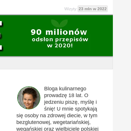
Wizyty:
23 mln w 2022
Bloga kulinarnego
prowadzę 18 lat. O
jedzeniu piszę, myślę i
śnię! U mnie spotykają
się osoby na zdrowej diecie, w tym
bezglutenowej, wegetariańskiej,
wegańskiej oraz wielbiciele polskiej