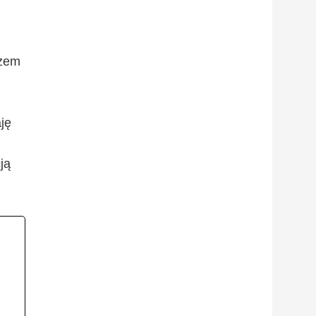
azem
ję
ją