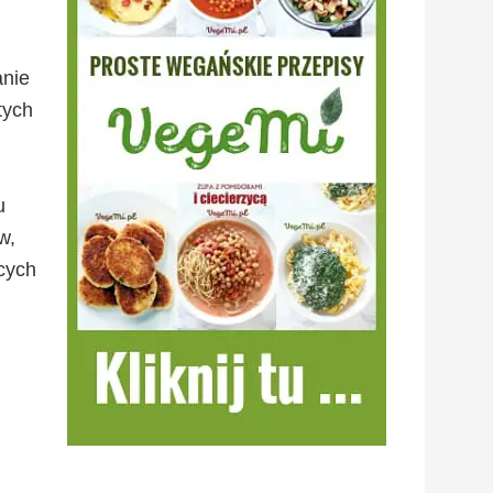
anie
tych
u
w,
cych