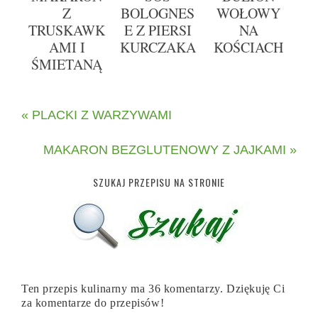
Z
BOLOGNES
WOŁOWY
TRUSKAWK
E Z PIERSI
NA
AMI I
KURCZAKA
KOŚCIACH
ŚMIETANĄ
« PLACKI Z WARZYWAMI
MAKARON BEZGLUTENOWY Z JAJKAMI »
SZUKAJ PRZEPISU NA STRONIE
Ten przepis kulinarny ma 36 komentarzy. Dziękuję Ci
za komentarze do przepisów!