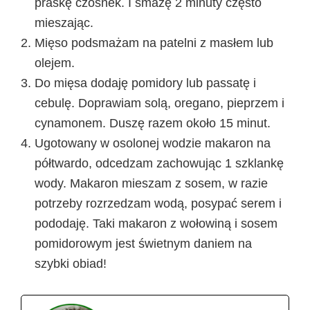
praskę czosnek. I smażę 2 minuty często
mieszając.
Mięso podsmażam na patelni z masłem lub
olejem.
Do mięsa dodaję pomidory lub passatę i
cebulę. Doprawiam solą, oregano, pieprzem i
cynamonem. Duszę razem około 15 minut.
Ugotowany w osolonej wodzie makaron na
półtwardo, odcedzam zachowując 1 szklankę
wody. Makaron mieszam z sosem, w razie
potrzeby rozrzedzam wodą, posypać serem i
pododaję. Taki makaron z wołowiną i sosem
pomidorowym jest świetnym daniem na
szybki obiad!