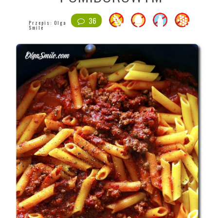
36
Przepis:
Olga
Smile