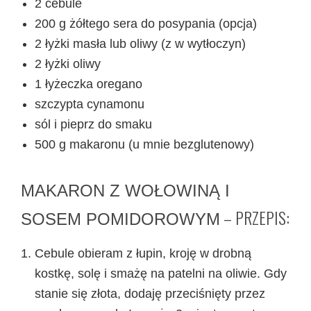
2 cebule
200 g żółtego sera do posypania (opcja)
2 łyżki masła lub oliwy (z w wytłoczyn)
2 łyżki oliwy
1 łyżeczka oregano
szczypta cynamonu
sól i pieprz do smaku
500 g makaronu (u mnie bezglutenowy)
MAKARON Z WOŁOWINĄ I
– PRZEPIS:
SOSEM POMIDOROWYM
Cebule obieram z łupin, kroję w drobną
kostkę, solę i smażę na patelni na oliwie. Gdy
stanie się złota, dodaję przeciśnięty przez