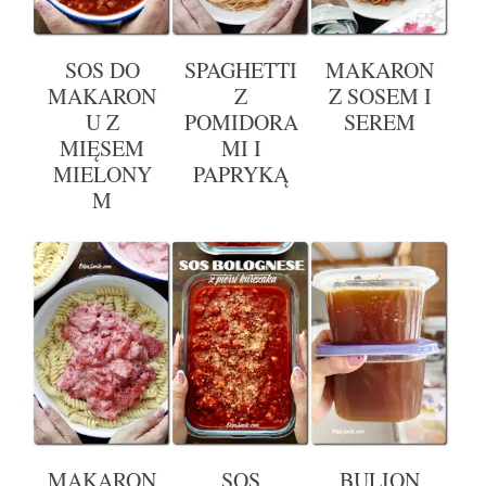
SOS DO
SPAGHETTI
MAKARON
MAKARON
Z
Z SOSEM I
U Z
POMIDORA
SEREM
MIĘSEM
MI I
MIELONY
PAPRYKĄ
M
MAKARON
SOS
BULION