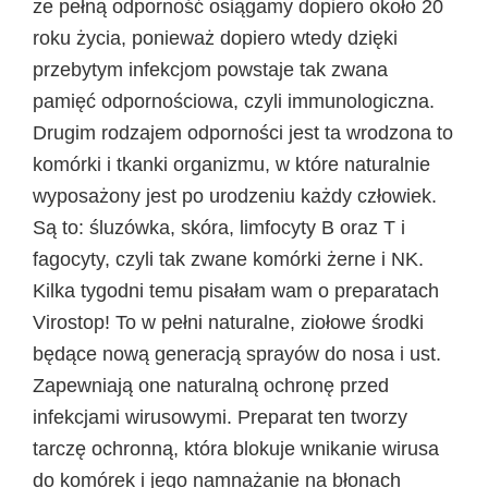
że pełną odporność osiągamy dopiero około 20
roku życia, ponieważ dopiero wtedy dzięki
przebytym infekcjom powstaje tak zwana
pamięć odpornościowa, czyli immunologiczna.
Drugim rodzajem odporności jest ta
wrodzona
to
komórki i tkanki organizmu, w które naturalnie
wyposażony jest po urodzeniu każdy człowiek.
Są to: śluzówka, skóra, limfocyty B oraz T i
fagocyty, czyli tak zwane komórki żerne i NK.
Kilka tygodni temu pisałam wam o preparatach
Virostop! To w pełni naturalne, ziołowe środki
będące nową generacją sprayów do nosa i ust.
Zapewniają one naturalną ochronę przed
infekcjami wirusowymi. Preparat ten tworzy
tarczę ochronną, która blokuje wnikanie wirusa
do komórek i jego namnażanie na błonach