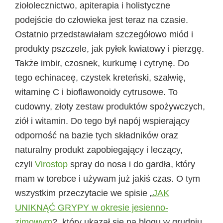
ziołolecznictwo, apiterapia i holistyczne
podejście do człowieka jest teraz na czasie.
Ostatnio przedstawiałam szczegółowo miód i
produkty pszczele, jak pyłek kwiatowy i pierzgę.
Także imbir, czosnek, kurkumę i cytrynę. Do
tego echinaceę, czystek kreteński, szałwię,
witaminę C i bioflawonoidy cytrusowe. To
cudowny, złoty zestaw produktów spożywczych,
ziół i witamin. Do tego był napój wspierający
odporność na bazie tych składników oraz
naturalny produkt zapobiegający i leczący,
czyli
Virostop
spray do nosa i do gardła, który
mam w torebce i używam już jakiś czas. O tym
wszystkim przeczytacie we spisie „
JAK
UNIKNĄĆ GRYPY w okresie jesienno-
zimowym
?, który ukazał się na blogu w grudniu.