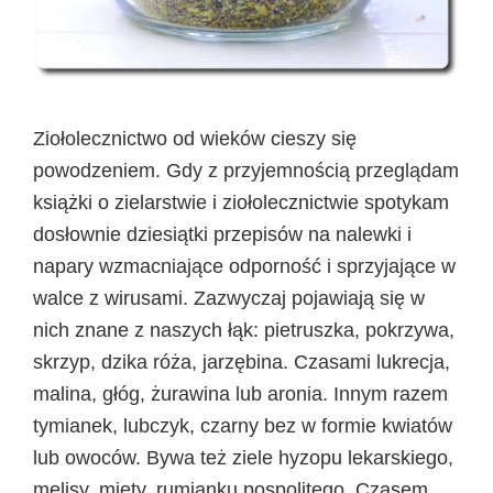
Ziołolecznictwo od wieków cieszy się
powodzeniem. Gdy z przyjemnością przeglądam
książki o zielarstwie i ziołolecznictwie spotykam
dosłownie dziesiątki przepisów na nalewki i
napary wzmacniające odporność i sprzyjające w
walce z wirusami. Zazwyczaj pojawiają się w
nich znane z naszych łąk: pietruszka, pokrzywa,
skrzyp, dzika róża, jarzębina. Czasami lukrecja,
malina, głóg, żurawina lub aronia. Innym razem
tymianek, lubczyk, czarny bez w formie kwiatów
lub owoców. Bywa też ziele hyzopu lekarskiego,
melisy, mięty, rumianku pospolitego. Czasem