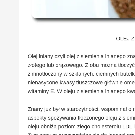
OLEJ Z
Olej lniany czyli olej z siemienia lnianego z
złotego lub brązowego. Z obu można tłoczyć 
zimnotłoczony w szklanych, ciemnych butelka
nienasycone kwasy tłuszczowe głównie omeg
witaminy E. W oleju z siemienia lnianego kw
Znany już był w starożytności, wspominał o
aspekty spożywania tłoczonego oleju z siem
oleju obniża poziom złego cholesterolu LDL