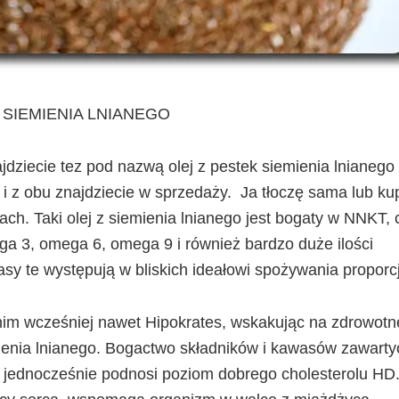
 SIEMIENIA LNIANEGO
najdziecie tez pod nazwą olej z pestek siemienia lnianego
i z obu znajdziecie w sprzedaży. Ja tłoczę sama lub ku
ch. Taki olej z siemienia lnianego jest bogaty w NNKT, c
a 3, omega 6, omega 9 i również bardzo duże ilości
asy te występują w bliskich ideałowi spożywania proporc
 nim wcześniej nawet Hipokrates, wskakując na zdrowotn
ienia lnianego. Bogactwo składników i kawasów zawart
 i jednocześnie podnosi poziom dobrego cholesterolu HD