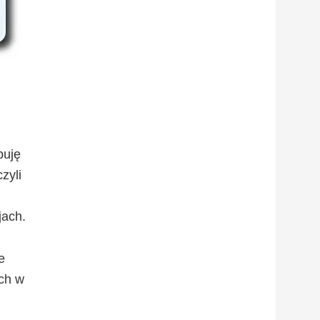
puję
zyli
jach.
e
ych w
.