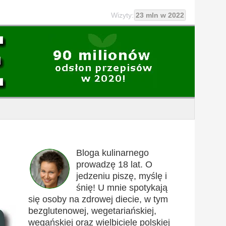
Wizyty:
23 mln w 2022
Bloga kulinarnego
prowadzę 18 lat. O
jedzeniu piszę, myślę i
śnię! U mnie spotykają
się osoby na zdrowej diecie, w tym
bezglutenowej, wegetariańskiej,
wegańskiej oraz wielbiciele polskiej