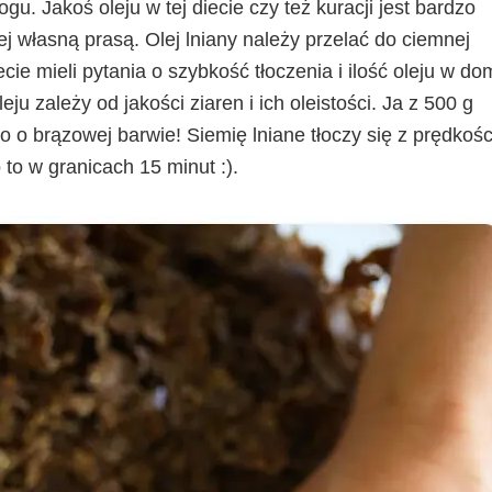
ogu. Jakoś oleju w tej diecie czy też kuracji jest bardzo
j własną prasą. Olej lniany należy przelać do ciemnej
cie mieli pytania o szybkość tłoczenia i ilość oleju w do
 zależy od jakości ziaren i ich oleistości. Ja z 500 g
o o brązowej barwie! Siemię lniane tłoczy się z prędkośc
 to w granicach 15 minut :).