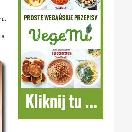
mu.
ią