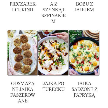
PIECZAREK
A Z
BOBU Z
I CUKINII
SZYNKĄ I
JAJKIEM
SZPINAKIE
M
ODSMAŻA
JAJKA PO
JAJKA
NE JAJKA
TURECKU
SADZONE Z
FASZEROW
PAPRYKĄ
ANE