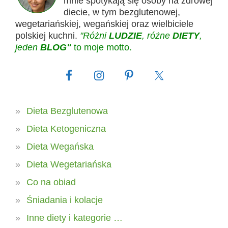
mnie spotykają się osoby na zdrowej
diecie, w tym bezglutenowej,
wegetariańskiej, wegańskiej oraz wielbiciele
polskiej kuchni.
"Różni
LUDZIE
, różne
DIETY
,
jeden
BLOG"
to moje motto.
Dieta Bezglutenowa
Dieta Ketogeniczna
Dieta Wegańska
Dieta Wegetariańska
Co na obiad
Śniadania i kolacje
Inne diety i kategorie …