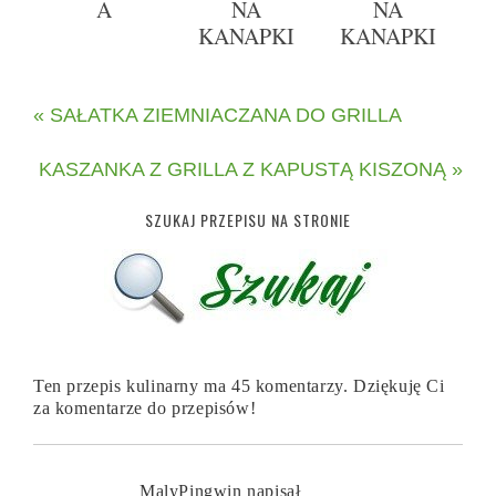
A
NA
NA
KANAPKI
KANAPKI
« SAŁATKA ZIEMNIACZANA DO GRILLA
KASZANKA Z GRILLA Z KAPUSTĄ KISZONĄ »
SZUKAJ PRZEPISU NA STRONIE
Ten przepis kulinarny ma 45 komentarzy. Dziękuję Ci
za komentarze do przepisów!
MalyPingwin
napisał