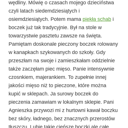
wędliny. Mówię o czasach mojego dzieciństwa
czyli latach siedemdziesiątych i
osiemdziesiątych. Potem mama
piekła schab
i
boczek już tak tradycyjnie. Był na stole w
towarzystwie pasztetu zawsze na święta.
Pamiętam doskonale pieczony boczek rolowany
w kanapkach szykowanych do szkoły. Gdy
przeszłam na swoje i zamieszkałam oddzielnie
także zaczęłam piec mięso. Panie intensywnie
czosnkiem, majerankiem. To zupełnie innej
jakości mięso niż to pieczone, które można
kupić w sklepach. Ja surowy boczek do
pieczenia zamawiam w lokalnym sklepie. Pani
Agnieszka przywozi mi z hurtowni kawał boczku
bez skóry, ładnego, bez znacznych przerostów
tłuszczu. Lubię takie cieńsze boczki ale całe,