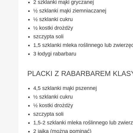
2 szklanki mąki gryczanej
½ szklanki mąki ziemniaczanej
½ szklanki cukru
½ kostki drożdży
szczypta soli
1,5 szklanki mleka roślinnego lub zwierzę
3 łodygi rabarbaru
PLACKI Z RABARBAREM KLA
4,5 szklanki mąki pszennej
½ szklanki cukru
½ kostki drożdży
szczypta soli
1,5-2 szklanki mleka roślinnego lub zwier
2 jajka (można pominąć)