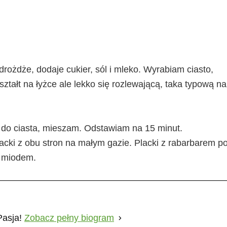
rożdże, dodaje cukier, sól i mleko. Wyrabiam ciasto,
tałt na łyżce ale lekko się rozlewającą, taka typową na
ę do ciasta, mieszam. Odstawiam na 15 minut.
acki z obu stron na małym gazie. Placki z rabarbarem p
b miodem.
Pasja!
Zobacz pełny biogram