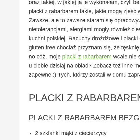
oraz takiej, w jakiej ja je wykonałam, czyli b
placki z rabarbarem takie, jakie mogą zjeść
Zawsze, ale to zawsze staram się opracowywa
nietolerancjami, alergiami mogły również c
kuchni polskiej. Racuchy drożdżowe i plack
gluten free chociaż przyznam się, że tęskn
no cóż, moje
placki z rabarbarem
wcale nie s
u ciebie dzisiaj na obiad? Zobacz też inne 
zapewne :) Tych, którzy zostali w domu zap
PLACKI Z RABARBARE
PLACKI Z RABARBAREM BEZ
2 szklanki mąki z ciecierzycy