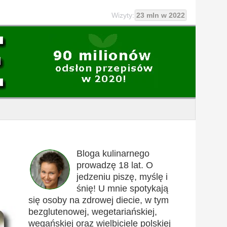
Wizyty:
23 mln w 2022
Bloga kulinarnego
prowadzę 18 lat. O
jedzeniu piszę, myślę i
śnię! U mnie spotykają
się osoby na zdrowej diecie, w tym
bezglutenowej, wegetariańskiej,
wegańskiej oraz wielbiciele polskiej