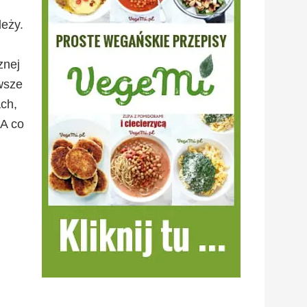
leży.
znej
wsze
Ach,
 A co