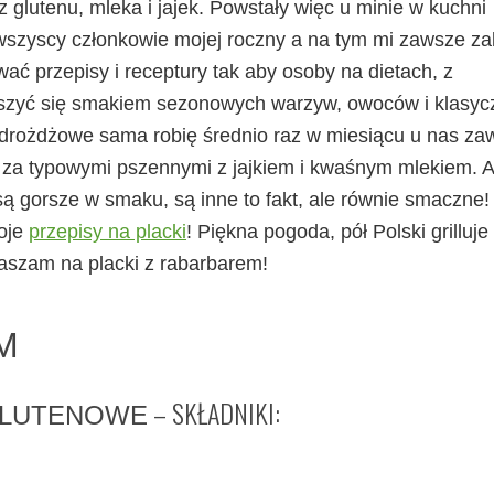
ez glutenu, mleka i jajek. Powstały więc u minie w kuchni
 wszyscy członkowie mojej roczny a na tym mi zawsze za
ć przepisy i receptury tak aby osoby na dietach, z
ieszyć się smakiem sezonowych warzyw, owoców i klasyc
i drożdżowe sama robię średnio raz w miesiącu u nas za
ię za typowymi pszennymi z jajkiem i kwaśnym mlekiem. 
ą gorsze w smaku, są inne to fakt, ale równie smaczne!
moje
przepisy na placki
! Piękna pogoda, pół Polski grilluje
raszam na placki z rabarbarem!
M
– SKŁADNIKI:
GLUTENOWE