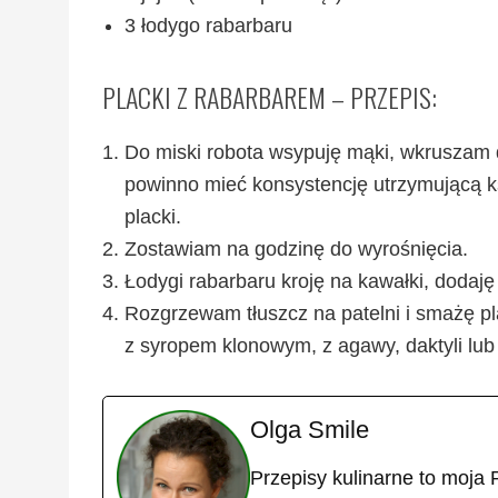
3 łodygo rabarbaru
PLACKI Z RABARBAREM – PRZEPIS:
Do miski robota wsypuję mąki, wkruszam d
powinno mieć konsystencję utrzymującą ksz
placki.
Zostawiam na godzinę do wyrośnięcia.
Łodygi rabarbaru kroję na kawałki, dodaj
Rozgrzewam tłuszcz na patelni i smażę pl
z syropem klonowym, z agawy, daktyli lu
Olga Smile
Przepisy kulinarne to moja 