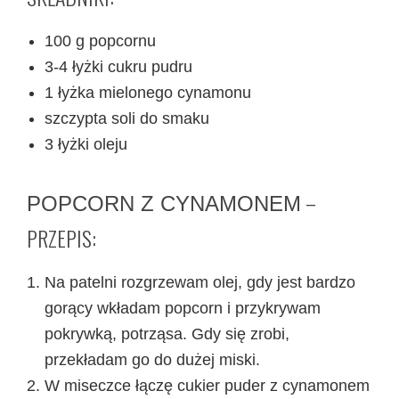
100 g popcornu
3-4 łyżki cukru pudru
1 łyżka mielonego cynamonu
szczypta soli do smaku
3 łyżki oleju
–
POPCORN Z CYNAMONEM
PRZEPIS:
Na patelni rozgrzewam olej, gdy jest bardzo
gorący wkładam popcorn i przykrywam
pokrywką, potrząsa. Gdy się zrobi,
przekładam go do dużej miski.
W miseczce łączę cukier puder z cynamonem