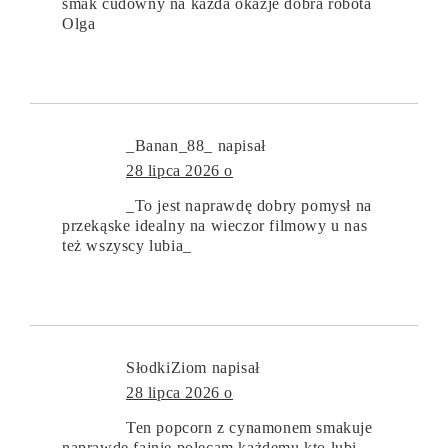
smak cudowny na kazda okazje dobra robota
Olga
_Banan_88_
napisał
28 lipca 2026 o
_To jest naprawdę dobry pomysł na
przekąske idealny na wieczor filmowy u nas
też wszyscy lubia_
SłodkiZiom
napisał
28 lipca 2026 o
Ten popcorn z cynamonem smakuje
naprawde fajnie polecam każdemu kto lubi