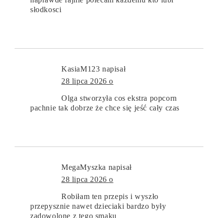
słodkosci
KasiaM123
napisał
28 lipca 2026 o
Olga stworzyła cos ekstra popcorn
pachnie tak dobrze że chce się jeść cały czas
MegaMyszka
napisał
28 lipca 2026 o
Robiłam ten przepis i wyszło
przepysznie nawet dzieciaki bardzo były
zadowolone z tego smaku