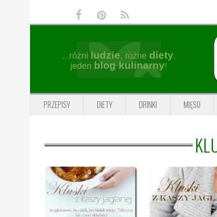
Przejdź
Przejdź
Przejdź
Przejdź
do
do
do
do
głównej
treści
głównego
stopki
nawigacji
paska
ludzie
diety
...różni
, różne
,
bocznego
blog kulinarny
jeden
!
PRZEPISY
DIETY
DRINKI
MIĘSO
KL