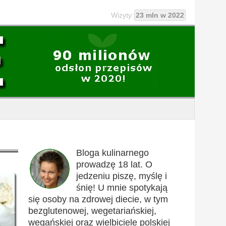
Wizyty:
23 mln w 2022
Bloga kulinarnego
prowadzę 18 lat. O
jedzeniu piszę, myślę i
śnię! U mnie spotykają
się osoby na zdrowej diecie, w tym
bezglutenowej, wegetariańskiej,
wegańskiej oraz wielbiciele polskiej