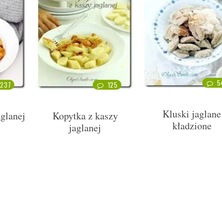
5
237
125
Kluski jaglane
aglanej
Kopytka z kaszy
kładzione
jaglanej