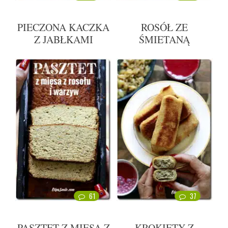
PIECZONA KACZKA
ROSÓŁ ZE
Z JABŁKAMI
ŚMIETANĄ
61
37
PASZTET Z MIĘSA Z
KROKIETY Z