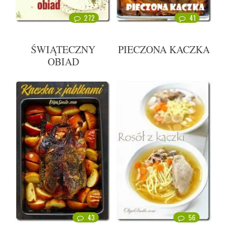
272
41
ŚWIĄTECZNY
PIECZONA KACZKA
OBIAD
43
56