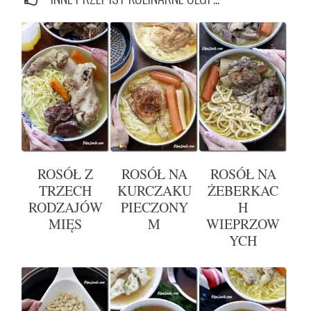
ROSÓŁ Z
ROSÓŁ NA
ROSÓŁ NA
TRZECH
KURCZAKU
ŻEBERKAC
RODZAJÓW
PIECZONY
H
MIĘS
M
WIEPRZOW
YCH