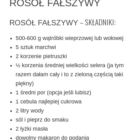
ROSÓŁ FAŁSZYWY
– SKŁADNIKI:
ROSÓŁ FAŁSZYWY
500-600 g wątróbki wieprzowej lub wołowej
5 sztuk marchwi
2 korzenie pietruszki
½ korzenia średniej wielkości selera (ja tym
razem dałam cały i to z zieloną częścią taki
piękny)
1 średni por (opcja jeśli lubisz)
1 cebula najlepiej cukrowa
2 litry wody
sól i pieprz do smaku
2 łyżki masła
dowolny makaron do podania