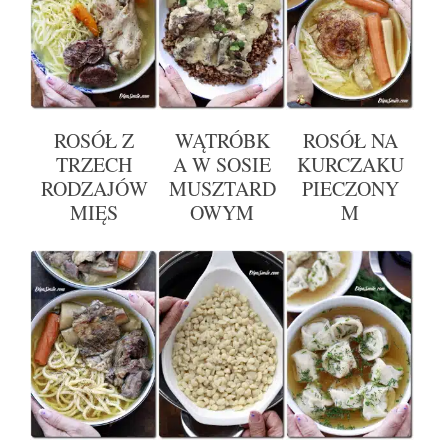
ROSÓŁ Z
WĄTRÓBK
ROSÓŁ NA
TRZECH
A W SOSIE
KURCZAKU
RODZAJÓW
MUSZTARD
PIECZONY
MIĘS
OWYM
M