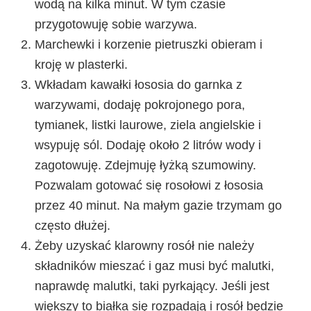
wodą na kilka minut. W tym czasie
przygotowuję sobie warzywa.
Marchewki i korzenie pietruszki obieram i
kroję w plasterki.
Wkładam kawałki łososia do garnka z
warzywami, dodaję pokrojonego pora,
tymianek, listki laurowe, ziela angielskie i
wsypuję sól. Dodaję około 2 litrów wody i
zagotowuję. Zdejmuję łyżką szumowiny.
Pozwalam gotować się rosołowi z łososia
przez 40 minut. Na małym gazie trzymam go
często dłużej.
Żeby uzyskać klarowny rosół nie należy
składników mieszać i gaz musi być malutki,
naprawdę malutki, taki pyrkający. Jeśli jest
większy to białka się rozpadają i rosół będzie