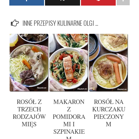
INNE PRZEPISY KULINARNE OLGI ...
ROSÓŁ Z
MAKARON
ROSÓŁ NA
TRZECH
Z
KURCZAKU
RODZAJÓW
POMIDORA
PIECZONY
MIĘS
MI I
M
SZPINAKIE
M