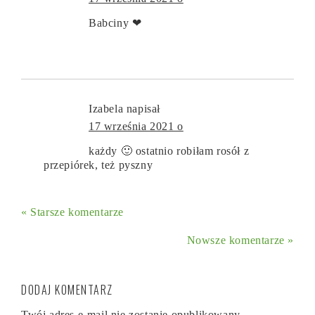
Babciny ❤
Izabela
napisał
17 września 2021 o
każdy 🙂 ostatnio robiłam rosół z
przepiórek, też pyszny
« Starsze komentarze
Nowsze komentarze »
DODAJ KOMENTARZ
Twój adres e-mail nie zostanie opublikowany.