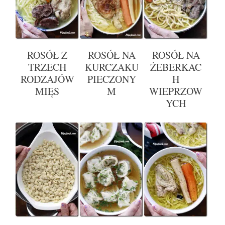
ROSÓŁ Z
ROSÓŁ NA
ROSÓŁ NA
TRZECH
KURCZAKU
ŻEBERKAC
RODZAJÓW
PIECZONY
H
MIĘS
M
WIEPRZOW
YCH