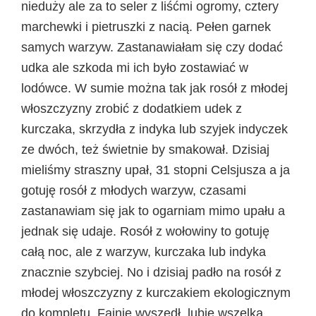
nieduży ale za to seler z liśćmi ogromy, cztery
marchewki i pietruszki z nacią. Pełen garnek
samych warzyw. Zastanawiałam się czy dodać
udka ale szkoda mi ich było zostawiać w
lodówce. W sumie można tak jak rosół z młodej
włoszczyzny zrobić z dodatkiem udek z
kurczaka, skrzydła z indyka lub szyjek indyczek
ze dwóch, też świetnie by smakował. Dzisiaj
mieliśmy straszny upał, 31 stopni Celsjusza a ja
gotuję rosół z młodych warzyw, czasami
zastanawiam się jak to ogarniam mimo upału a
jednak się udaje. Rosół z wołowiny to gotuję
całą noc, ale z warzyw, kurczaka lub indyka
znacznie szybciej. No i dzisiaj padło na rosół z
młodej włoszczyzny z kurczakiem ekologicznym
do kompletu. Fajnie wyszedł, lubię wszelką