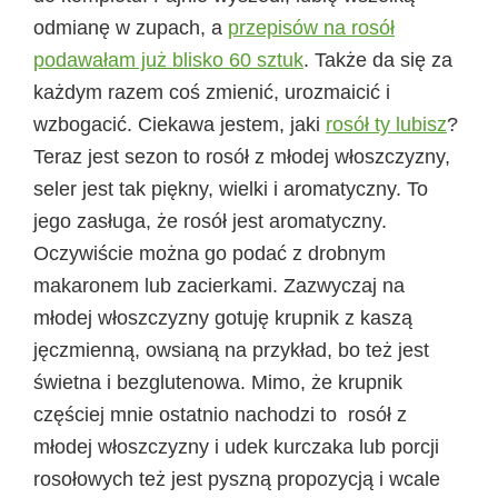
odmianę w zupach, a
przepisów na rosół
podawałam już blisko 60 sztuk
. Także da się za
każdym razem coś zmienić, urozmaicić i
wzbogacić. Ciekawa jestem, jaki
rosół ty lubisz
?
Teraz jest sezon to rosół z młodej włoszczyzny,
seler jest tak piękny, wielki i aromatyczny. To
jego zasługa, że rosół jest aromatyczny.
Oczywiście można go podać z drobnym
makaronem lub zacierkami. Zazwyczaj na
młodej włoszczyzny gotuję krupnik z kaszą
jęczmienną, owsianą na przykład, bo też jest
świetna i bezglutenowa. Mimo, że krupnik
częściej mnie ostatnio nachodzi to rosół z
młodej włoszczyzny i udek kurczaka lub porcji
rosołowych też jest pyszną propozycją i wcale